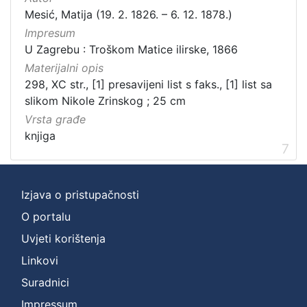
Mesić, Matija (19. 2. 1826. – 6. 12. 1878.)
Impresum
U Zagrebu : Troškom Matice ilirske, 1866
Materijalni opis
298, XC str., [1] presavijeni list s faks., [1] list sa
slikom Nikole Zrinskog ; 25 cm
Vrsta građe
knjiga
7
Izjava o pristupačnosti
O portalu
Uvjeti korištenja
Linkovi
Suradnici
Impressum