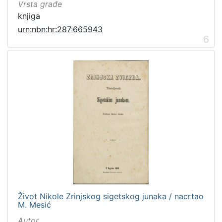
Vrsta građe
knjiga
urn:nbn:hr:287:665943
6
Život Nikole Zrinjskog sigetskog junaka / nacrtao
M. Mesić
Autor