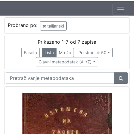
Autor
Probrano po:
talijanski
Švoiser, Ludvig (19 st.)
1
Prikazano 1-7 od 7 zapisa
Faseta
Lista
Mreža
Po stranici: 50
[
1
Glavni metapodatak (A->Z)
]
Izdavač
Knjižnice grada Zagreba
1
[
1
]
Jezik