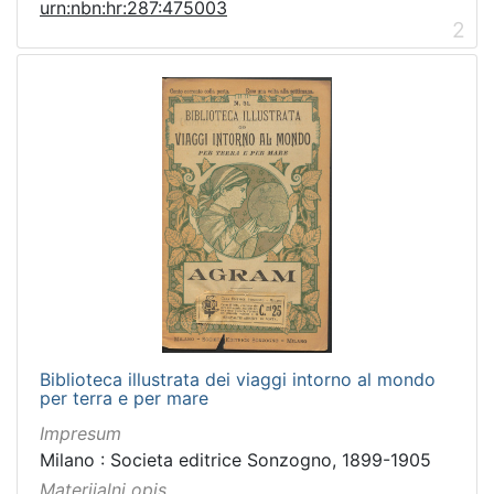
urn:nbn:hr:287:475003
[
2
1
]
Vrsta
građe
grafička građa
1
[
1
]
Zbirka
Knjige
2
Biblioteca illustrata dei viaggi intorno al mondo
Grafička građa
1
per terra e per mare
Sitni tisak
1
Impresum
Milano : Societa editrice Sonzogno, 1899-1905
Materijalni opis