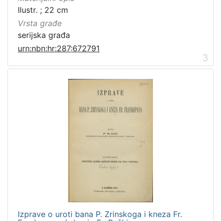
Ilustr. ; 22 cm
[
Vrsta građe
3
]
serijska građa
urn:nbn:hr:287:672791
3
Izprave o uroti bana P. Zrinskoga i kneza Fr.