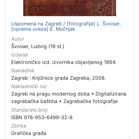
talijanski
4
hrvatski
3
Uspomena na Zagreb / [fotografije] L. Švoiser,
njemački
2
[oprema uveza] E. Mučnjak
latinski
1
Autor
Švoiser, Ludvig (19 st.)
Izdanje
Elektroničko izd. izvornika objavljenog 1864.
[
4
Nakladnik
]
Zagreb : Knjižnice grada Zagreba, 2008.
Mjesto
Nakladnički niz
izdanja
Zagreb na pragu modernog doba
•
Digitalizirana
zagrebačka baština
•
Zagrebačke fotografije
Zagreb
1
Standardni broj
ISBN 978-953-6499-32-8
Zbirka
[
Grafička građa
1