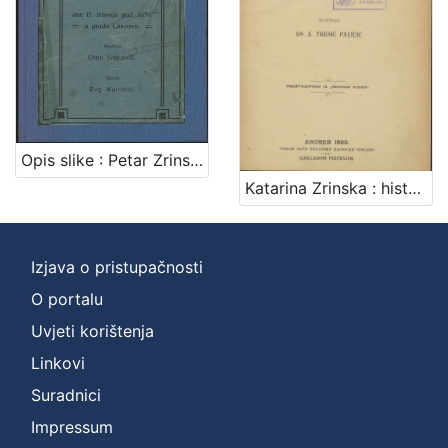
Zbirka
Knjige
2
[
Opis slike : Petar Zrinski i Katarina na razstanku dne 13. travnja god[ine] 1670. u gradu Čakovcu / naslikao Oton Iveković ; opisao Evg. Kumičić
1
]
Katarina Zrinska : historička drama u pet činova / napisao A. Tresić Pavičić
Izjava o pristupačnosti
O portalu
Uvjeti korištenja
Linkovi
Suradnici
Impressum