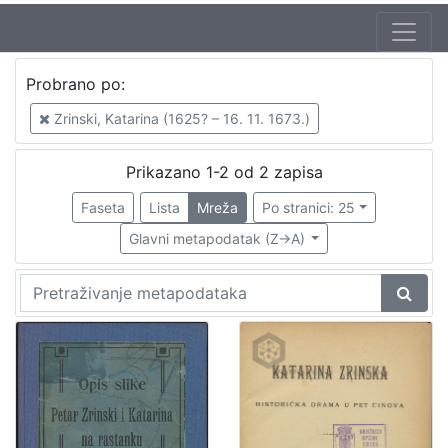
Jezik
Probrano po:
hrvatski
2
Zrinski, Katarina (1625? – 16. 11. 1673.)
Prikazano 1-2 od 2 zapisa
[
1
Faseta
Lista
Mreža
Po stranici: 25
]
Glavni metapodatak (Z->A)
Nakladnička
cjelina
Obitelji Šubić, Zrinski i Frankopan
2
[
1
]