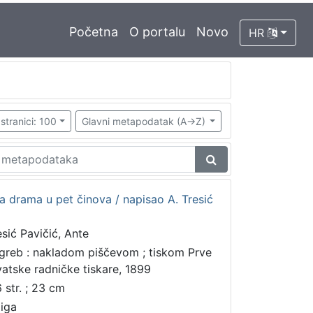
Početna
O portalu
Novo
HR
stranici: 100
Glavni metapodatak (A->Z)
ka drama u pet činova / napisao A. Tresić
esić Pavičić, Ante
greb : nakladom piščevom ; tiskom Prve
vatske radničke tiskare, 1899
6 str. ; 23 cm
jiga