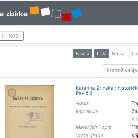
 11. 1673.)
Faseta
Lista
Mreža
Po 
Katarina Zrinska : historič
Pavičić
Autor
Tr
Impresum
Za
hr
Materijalni opis
11
Vrsta građe
kn