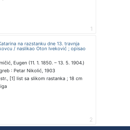
1
 Katarina na razstanku dne 13. travnja
ovcu / naslikao Oton Iveković ; opisao
ičić, Eugen (11. 1. 1850. – 13. 5. 1904.)
greb : Petar Nikolić, 1903
str., [1] list sa slikom rastanka ; 18 cm
jiga
2