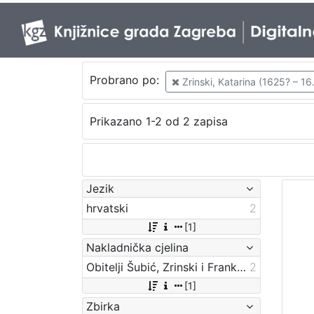
Probrano po:
Zrinski, Katarina (1625? – 16.
Prikazano 1-2 od 2 zapisa
Jezik
hrvatski
2
[1]
Nakladnička cjelina
Obitelji Šubić, Zrinski i Frankopan
2
[1]
Zbirka