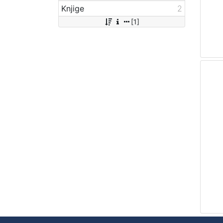
Knjige
2
[1]