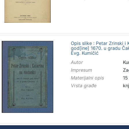
Opis slike : Petar Zrinski i
god[ine] 1670. u gradu Čak
Evg. Kumičić
Autor
Kum
Impresum
Za
Materijalni opis
15 
Vrsta građe
kn