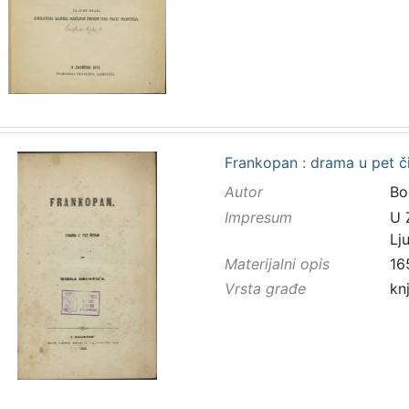
Frankopan : drama u pet č
Autor
Bo
Impresum
U 
Lj
Materijalni opis
16
Vrsta građe
kn