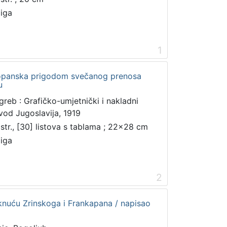
jiga
1
opanska prigodom svečanog prenosa
u
greb : Grafičko-umjetnički i nakladni
vod Jugoslavija, 1919
 str., [30] listova s tablama ; 22x28 cm
jiga
2
knuću Zrinskoga i Frankapana / napisao