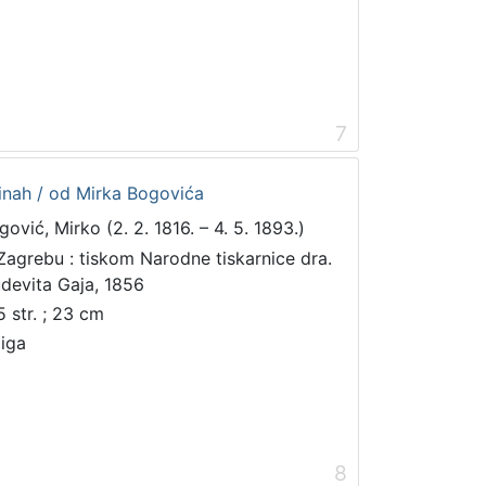
7
inah / od Mirka Bogovića
gović, Mirko (2. 2. 1816. – 4. 5. 1893.)
Zagrebu : tiskom Narodne tiskarnice dra.
udevita Gaja, 1856
5 str. ; 23 cm
jiga
8