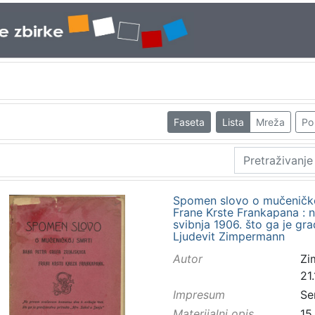
Faseta
Lista
Mreža
Po 
Spomen slovo o mučeničkoj
Frane Krste Frankapana :
svibnja 1906. što ga je gra
Ljudevit Zimpermann
Autor
Zi
21
Impresum
Se
Materijalni opis
15