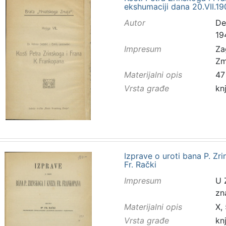
ekshumaciji dana 20.VII.190
Autor
Dež
19
Impresum
Za
Zm
Materijalni opis
47 
Vrsta građe
kn
Izprave o uroti bana P. Zr
Fr. Rački
Impresum
U 
zn
Materijalni opis
X,
Vrsta građe
kn