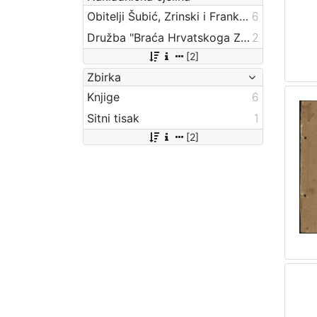
Obitelji Šubić, Zrinski i Frankopan
6
Družba "Braća Hrvatskoga Zmaja"
2
[2]
Zbirka
Knjige
6
Sitni tisak
1
[2]