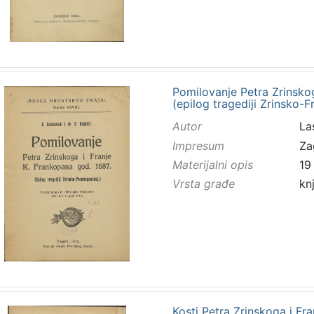
Pomilovanje Petra Zrinskog
(epilog tragediji Zrinsko-F
Autor
Las
Impresum
Za
Materijalni opis
19
Vrsta građe
kn
Kosti Petra Zrinskoga i Fra