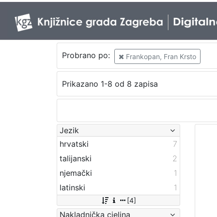
Probrano po:
Frankopan, Fran Krsto
Prikazano 1-8 od 8 zapisa
Jezik
hrvatski
7
talijanski
2
njemački
1
latinski
1
[4]
Nakladnička cjelina