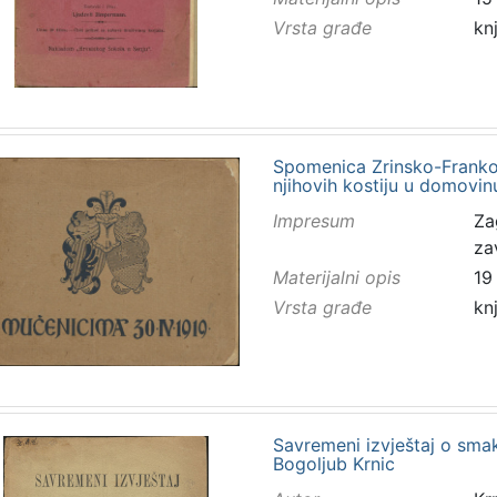
Vrsta građe
kn
Spomenica Zrinsko-Frank
njihovih kostiju u domovin
Impresum
Za
za
Materijalni opis
19
Vrsta građe
kn
Savremeni izvještaj o sma
Bogoljub Krnic