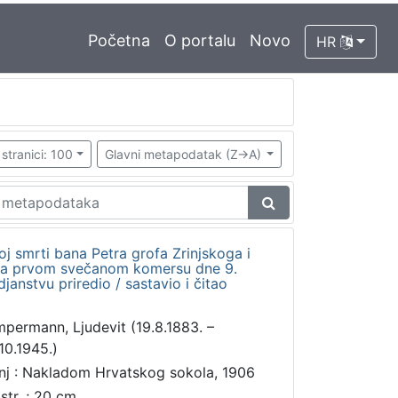
Početna
O portalu
Novo
HR
stranici: 100
Glavni metapodatak (Z->A)
 smrti bana Petra grofa Zrinjskoga i
 na prvom svečanom komersu dne 9.
djanstvu priredio / sastavio i čitao
mpermann, Ljudevit (19.8.1883. –
.10.1945.)
nj : Nakladom Hrvatskog sokola, 1906
 str. ; 20 cm