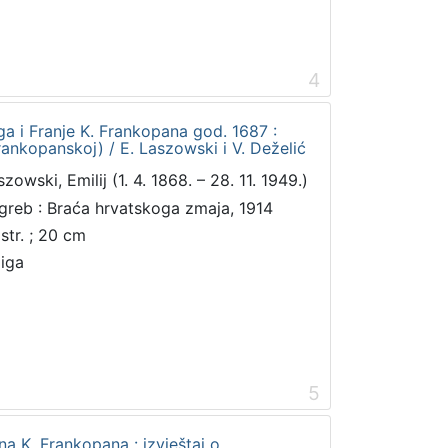
4
a i Franje K. Frankopana god. 1687 :
rankopanskoj) / E. Laszowski i V. Deželić
zowski, Emilij (1. 4. 1868. – 28. 11. 1949.)
greb : Braća hrvatskoga zmaja, 1914
 str. ; 20 cm
jiga
5
na K. Frankopana : izvještaj o