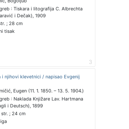
nic, Bogoljub
greb : Tiskara i litografija C. Albrechta
aravić i Dečak), 1909
str. ; 28 cm
ni tisak
3
n i njihovi klevetnici / napisao Evgenij
ičić, Eugen (11. 1. 1850. – 13. 5. 1904.)
greb : Naklada Knjižare Lav. Hartmana
ugli i Deutsch), 1899
 str. ; 24 cm
jiga