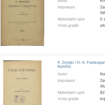
Autor
Kr
Impresum
Za
(M
Materijalni opis
5 
Vrsta građe
sit
P. Zrinski i Fr. K. Frankopa
Kumičić
Autor
Kum
Impresum
Za
(K
Materijalni opis
82
Vrsta građe
kn