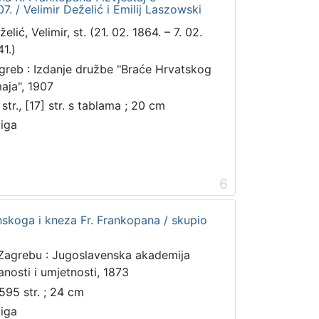
7. / Velimir Deželić i Emilij Laszowski
elić, Velimir, st. (21. 02. 1864. – 7. 02.
41.)
greb : Izdanje družbe "Braće Hrvatskog
aja", 1907
str., [17] str. s tablama ; 20 cm
jiga
6
inskoga i kneza Fr. Frankopana / skupio
Zagrebu : Jugoslavenska akademija
anosti i umjetnosti, 1873
 595 str. ; 24 cm
jiga