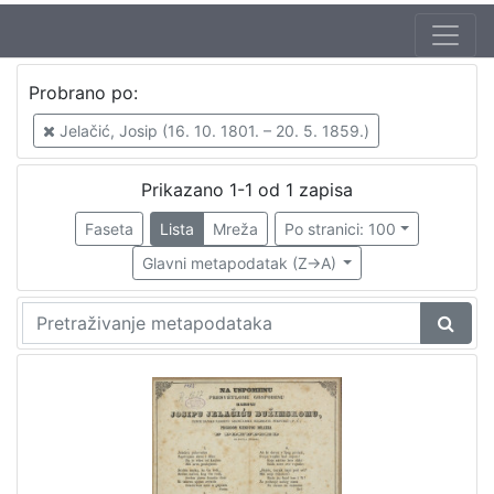
Jezik
Probrano po:
hrvatski
1
Jelačić, Josip (16. 10. 1801. – 20. 5. 1859.)
Prikazano 1-1 od 1 zapisa
[
1
Faseta
Lista
Mreža
Po stranici: 100
]
Glavni metapodatak (Z->A)
Nakladnička
cjelina
Ilirci
1
Gajeva tiskara
1
[
2