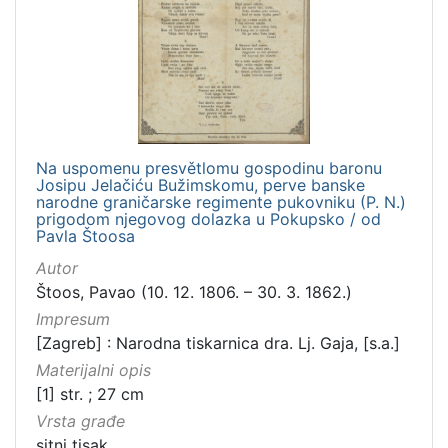
]
Zbirka
Sitni tisak
1
Na uspomenu presvětlomu gospodinu baronu
[
Josipu Jelačiću Bužimskomu, perve banske
1
narodne graničarske regimente pukovniku (P. N.)
]
prigodom njegovog dolazka u Pokupsko / od
Pavla Štoosa
Autor
Štoos, Pavao (10. 12. 1806. – 30. 3. 1862.)
Impresum
[Zagreb] : Narodna tiskarnica dra. Lj. Gaja, [s.a.]
Materijalni opis
[1] str. ; 27 cm
Vrsta građe
sitni tisak