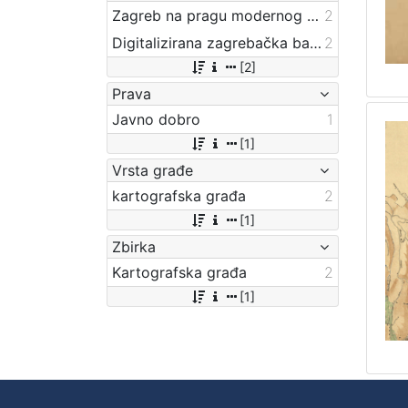
Zagreb na pragu modernog doba
2
Digitalizirana zagrebačka baština
2
[2]
Prava
Javno dobro
1
[1]
Vrsta građe
kartografska građa
2
[1]
Zbirka
Kartografska građa
2
[1]