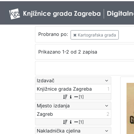
Probrano po:
Kartografska građa
Prikazano 1-2 od 2 zapisa
Izdavač
Knjižnice grada Zagreba
1
[1]
Mjesto izdanja
Zagreb
2
[1]
Nakladnička cjelina