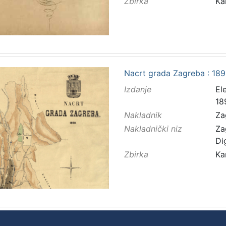
Zbirka
Ka
Nacrt grada Zagreba : 1898
Izdanje
El
18
Nakladnik
Za
Nakladnički niz
Za
Di
Zbirka
Ka