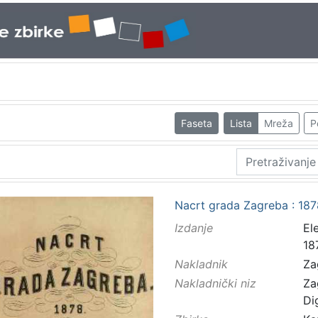
Faseta
Lista
Mreža
P
Nacrt grada Zagreba : 1878
Izdanje
El
18
Nakladnik
Za
Nakladnički niz
Za
Di