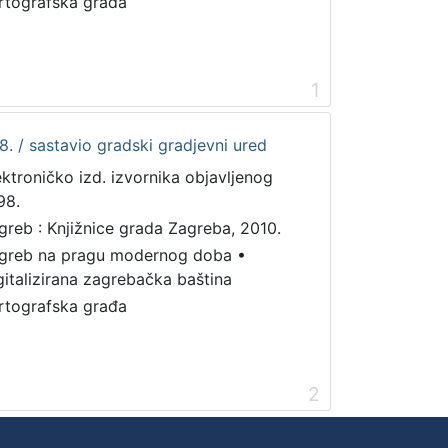
rtografska građa
1
. / sastavio gradski gradjevni ured
ektroničko izd. izvornika objavljenog
98.
greb : Knjižnice grada Zagreba, 2010.
greb na pragu modernog doba
•
gitalizirana zagrebačka baština
rtografska građa
2