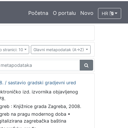
Početna
O portalu
Novo
HR
o stranici: 10
Glavni metapodatak (A->Z)
. / sastavio gradski gradjevni ured
ektroničko izd. izvornika objavljenog
78.
greb : Knjižnice grada Zagreba, 2008.
greb na pragu modernog doba
•
gitalizirana zagrebačka baština