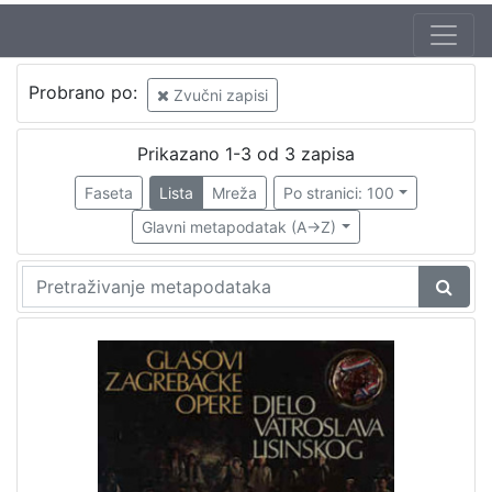
Autor
Probrano po:
Zvučni zapisi
Zajc, Ivan, ml. (03. 08. 1832. – 16. 12. 1914.)
1
Pollak, Irma
1
Prikazano 1-3 od 3 zapisa
Faseta
Lista
Mreža
Po stranici: 100
Glavni metapodatak (A->Z)
[
2
]
Izdavač
Knjižnice grada Zagreba
2
[
1
]