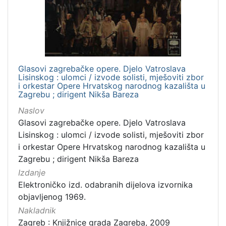
Mjesto
izdanja
Zagreb
3
Glasovi zagrebačke opere. Djelo Vatroslava
Lisinskog : ulomci / izvode solisti, mješoviti zbor
[
i orkestar Opere Hrvatskog narodnog kazališta u
Zagrebu ; dirigent Nikša Bareza
1
]
Naslov
Nakladnička
Glasovi zagrebačke opere. Djelo Vatroslava
cjelina
Lisinskog : ulomci / izvode solisti, mješoviti zbor
i orkestar Opere Hrvatskog narodnog kazališta u
Zagreb na pragu modernog doba
3
Zagrebu ; dirigent Nikša Bareza
Digitalizirana zagrebačka baština
3
Izdanje
Elektroničko izd. odabranih dijelova izvornika
objavljenog 1969.
[
Nakladnik
2
Zagreb : Knjižnice grada Zagreba, 2009