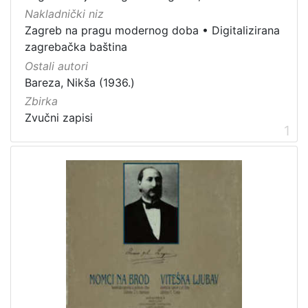
]
Nakladnički niz
Vrsta
Zagreb na pragu modernog doba
•
Digitalizirana
građe
zagrebačka baština
zvučna građa - glazbena
3
Ostali autori
Bareza, Nikša (1936.)
Zbirka
Zvučni zapisi
[
1
1
]
Zbirka
Zvučni zapisi
3
[
1
]