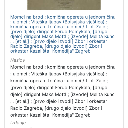
Momci na brod : komična opereta u jednom činu
: ulomci ; Viteška ljubav (Boisyjska vještica) :
komična opera u tri čina : ulomci / I. pl. Zajc ;
[prvo djelo] dirigent Ferdo Pomykalo, [drugo
djelo] dirigent Maks Mottl ; [izvode] Melita Kunc
... [et al.] ; [prvo djelo izvodi] Zbor i orkestar
Radio Zagreba, [drugo djelo izvodi] Zbor i
orkestar Kazališta "Komedija" Zagreb
Naslov
Momci na brod : komična opereta u jednom činu
: ulomci ; Viteška ljubav (Boisyjska vještica) :
komična opera u tri čina : ulomci / I. pl. Zajc ;
[prvo djelo] dirigent Ferdo Pomykalo, [drugo
djelo] dirigent Maks Mottl ; [izvode] Melita Kunc
... [et al.] ; [prvo djelo izvodi] Zbor i orkestar
Radio Zagreba, [drugo djelo izvodi] Zbor i
orkestar Kazališta "Komedija" Zagreb
Izdanje