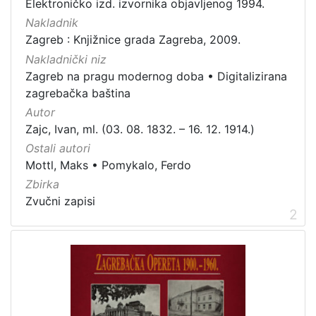
Elektroničko izd. izvornika objavljenog 1994.
Nakladnik
Zagreb : Knjižnice grada Zagreba, 2009.
Nakladnički niz
Zagreb na pragu modernog doba
•
Digitalizirana
zagrebačka baština
Autor
Zajc, Ivan, ml. (03. 08. 1832. – 16. 12. 1914.)
Ostali autori
Mottl, Maks
•
Pomykalo, Ferdo
Zbirka
Zvučni zapisi
2