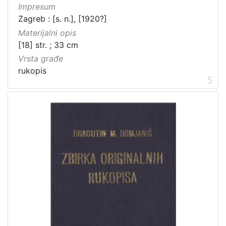
Impresum
Zagreb : [s. n.], [1920?]
Materijalni opis
[18] str. ; 33 cm
Vrsta građe
rukopis
5