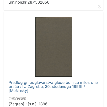
urn:nbn:hr:287:502650
3
Predlog gr. poglavarstva glede bolnice milosrdne
braće : [U Zagrebu, 30. studenoga 1896] /
[Mošinsky]
Impresum
[Zagreb] : [s.n.], 1896