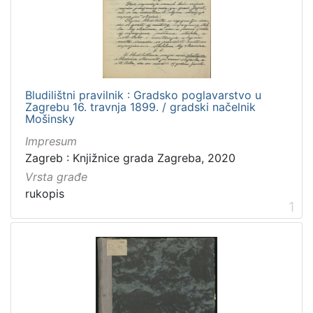
izdanja
Zagreb
1
Bludilištni pravilnik : Gradsko poglavarstvo u
[
Zagrebu 16. travnja 1899. / gradski načelnik
1
Mošinsky
]
Impresum
Nakladnička
Zagreb : Knjižnice grada Zagreba, 2020
cjelina
Vrsta građe
Zagreb na pragu modernog doba
3
rukopis
Digitalizirana zagrebačka baština
2
1
Propisi Gradskog poglavarstva
2
Iz opusa Dragutina Domjanića
1
Zdravstvo
1