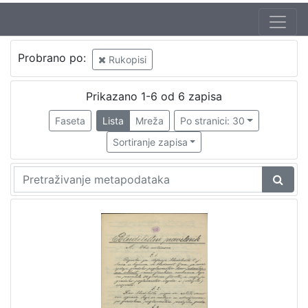
Autor
Probrano po:
Rukopisi
Domjanić, Dragutin (12. 9.1875. – 07. 6.1933.)
1
Prikazano 1-6 od 6 zapisa
Faseta
Lista
Mreža
Po stranici: 30
[
1
Sortiranje zapisa
]
Jezik
hrvatski
3
[
1
]
Mjesto