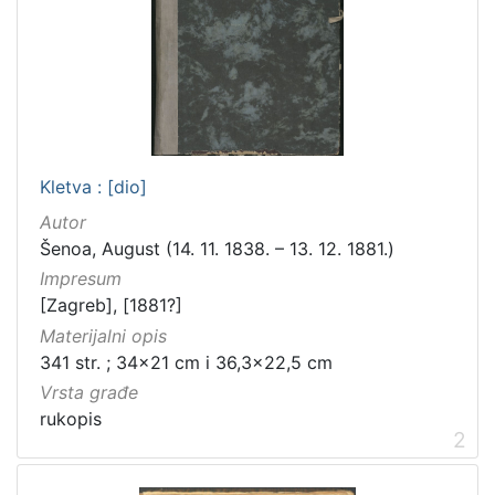
[
5
]
Vrsta
građe
rukopis
1
Kletva : [dio]
Autor
Šenoa, August (14. 11. 1838. – 13. 12. 1881.)
[
Impresum
1
[Zagreb], [1881?]
]
Materijalni opis
Zbirka
341 str. ; 34x21 cm i 36,3x22,5 cm
Rukopisi
4
Vrsta građe
rukopis
2
[
1