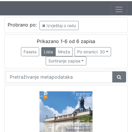
Autor
Probrano po:
Izvještaj o radu
Nebesny, Tatjana (1950)
1
Prikazano 1-6 od 6 zapisa
Faseta
Lista
Mreža
Po stranici: 30
[
1
Sortiranje zapisa
]
Zbirka
Izvještaj o radu
6
Izdanja Knjižnica grada Zagreba - E-knjige
6
[
2
]