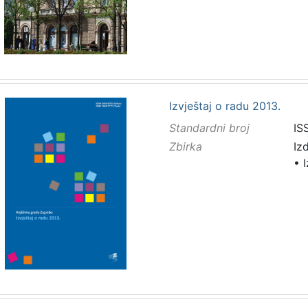
Izvještaj o radu 2013.
Standardni broj
IS
Zbirka
Iz
•
I