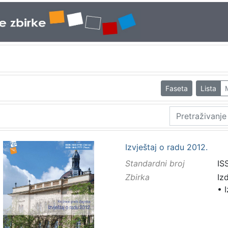
Faseta
Lista
Izvještaj o radu 2012.
Standardni broj
IS
Zbirka
Iz
•
I