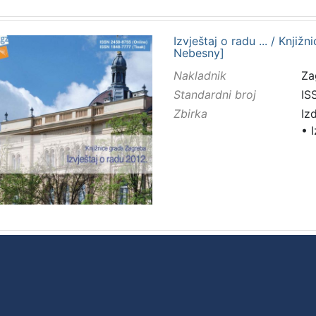
Izvještaj o radu ... / Knji
Nebesny]
Nakladnik
Za
Standardni broj
IS
Zbirka
Iz
•
I