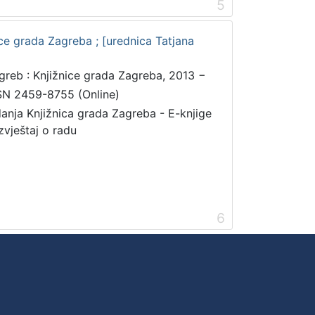
5
žnice grada Zagreba ; [urednica Tatjana
greb : Knjižnice grada Zagreba, 2013 −
SN 2459-8755 (Online)
danja Knjižnica grada Zagreba - E-knjige
zvještaj o radu
6