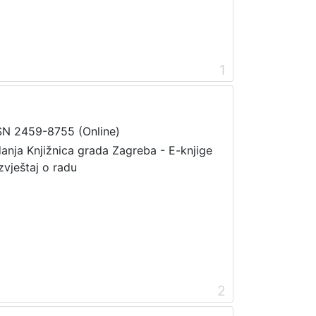
1
SN 2459-8755 (Online)
danja Knjižnica grada Zagreba - E-knjige
zvještaj o radu
2