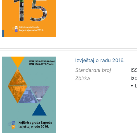
Izvještaj o radu 2016.
Standardni broj
IS
Zbirka
Iz
•
I