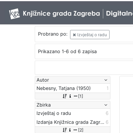
Probrano po:
Izvještaj o radu
Prikazano 1-6 od 6 zapisa
Autor
Nebesny, Tatjana (1950)
1
[1]
Zbirka
Izvještaj o radu
6
Izdanja Knjižnica grada Zagreba - E-knjige
6
[2]