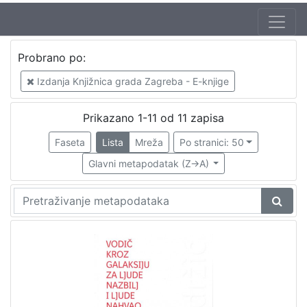
Autor
Probrano po:
Nebesny, Tatjana (1950)
1
Izdanja Knjižnica grada Zagreba - E-knjige
Bastić, Davorka
1
Pugelnik, Đurđica
1
Prikazano 1-11 od 11 zapisa
Herceg Mićanović, Arijana
1
Faseta
Lista
Mreža
Po stranici: 50
Mišćin, Željka (1960.)
1
Glavni metapodatak (Z->A)
[
5
]
Mjesto
izdanja
Zagreb
4