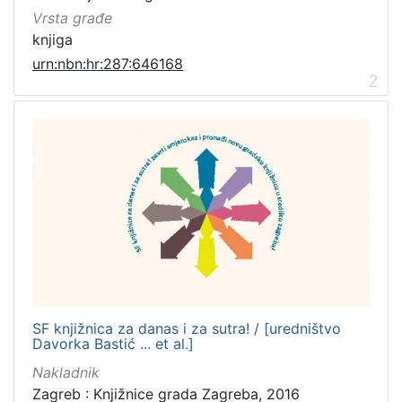
Vrsta građe
knjiga
urn:nbn:hr:287:646168
2
SF knjižnica za danas i za sutra! / [uredništvo
Davorka Bastić ... et al.]
Nakladnik
Zagreb : Knjižnice grada Zagreba, 2016