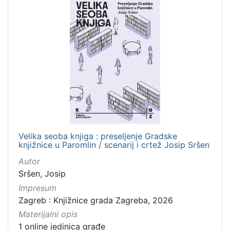
[
1
]
Zbirka
Izdanja Knjižnica grada Zagreba - E-knjige
10
Izvještaj o radu
6
Velika seoba knjiga : preseljenje Gradske
[
knjižnice u Paromlin / scenarij i crtež Josip Sršen
2
]
Autor
Sršen, Josip
Impresum
Zagreb : Knjižnice grada Zagreba, 2026
Materijalni opis
1 online jedinica građe