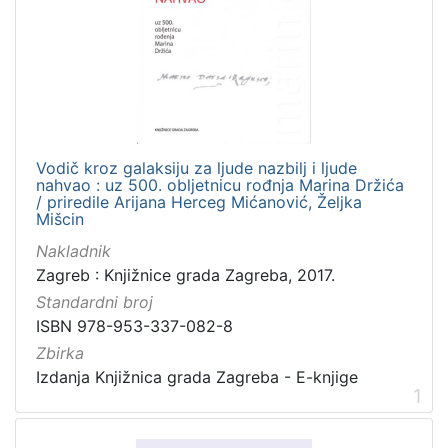
[
1
]
Nakladnička
cjelina
Vodič kroz galaksiju za ljude nazbilj i ljude
nahvao : uz 500. obljetnicu rođnja Marina Držića
Nova Gradska knjižnica
3
/ priredile Arijana Herceg Mićanović, Željka
Mišcin
Nakladnik
Zagreb : Knjižnice grada Zagreba, 2017.
[
Standardni broj
1
]
ISBN 978-953-337-082-8
Zbirka
Vrsta
Izdanja Knjižnica grada Zagreba - E-knjige
građe
1
knjiga
2