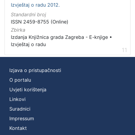
Izvještaj o radu 2012.
Standardni broj
ISSN 2459-8755 (Online)
Zbirka
Izdanja Knjižnica grada Zagreba - E-knjige
•
Izvještaj o radu
11
Izjava o pristupačnosti
O portalu
Uvjeti korištenja
Linkovi
Suradnici
Impressum
Kontakt