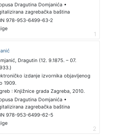
 opusa Dragutina Domjanića
•
gitalizirana zagrebačka baština
BN 978-953-6499-63-2
jige
1
anić
mjanić, Dragutin (12. 9.1875. – 07.
1933.)
ektroničko izdanje izvornika objavljenog
o 1909.
greb : Knjižnice grada Zagreba, 2010.
 opusa Dragutina Domjanića
•
gitalizirana zagrebačka baština
BN 978-953-6499-62-5
jige
2