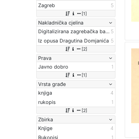
Zagreb
5
[1]
Nakladnička cjelina
Digitalizirana zagrebačka baština
5
Iz opusa Dragutina Domjanića
5
[2]
Prava
Javno dobro
1
[1]
Vrsta građe
knjiga
4
rukopis
1
[2]
Zbirka
Knjige
4
Rukopisi
1