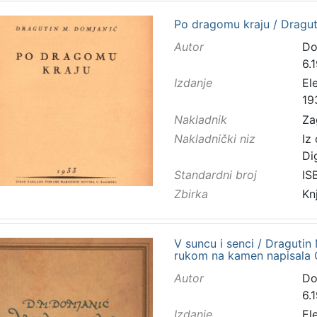
Po dragomu kraju / Dragut
Autor
Do
6.
Izdanje
El
19
Nakladnik
Za
Nakladnički niz
Iz
Di
Standardni broj
IS
Zbirka
Kn
V suncu i senci / Dragutin 
rukom na kamen napisala 
Autor
Do
6.
Izdanje
El