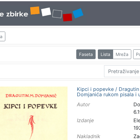
ća
Faseta
Lista
Mreža
Po
Kipci i popevke / Draguti
Domjanića rukom pisala i u
Autor
Do
6.
Izdanje
El
19
Nakladnik
Za