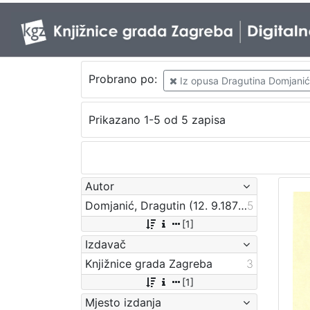
Probrano po:
Iz opusa Dragutina Domjani
Prikazano 1-5 od 5 zapisa
Autor
Domjanić, Dragutin (12. 9.1875. – 07. 6.1933.)
5
[1]
Izdavač
Knjižnice grada Zagreba
3
[1]
Mjesto izdanja