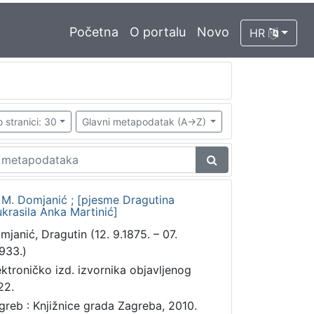
Početna
O portalu
Novo
HR
 stranici: 30
Glavni metapodatak (A->Z)
n M. Domjanić ; [pjesme Dragutina
krasila Anka Martinić]
mjanić, Dragutin (12. 9.1875. – 07.
1933.)
ektroničko izd. izvornika objavljenog
22.
greb : Knjižnice grada Zagreba, 2010.