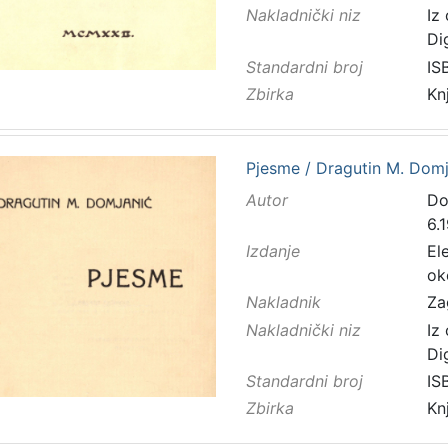
Nakladnički niz
Iz
Di
Standardni broj
IS
Zbirka
Kn
Pjesme / Dragutin M. Domj
Autor
Do
6.
Izdanje
El
ok
Nakladnik
Za
Nakladnički niz
Iz
Di
Standardni broj
IS
Zbirka
Kn