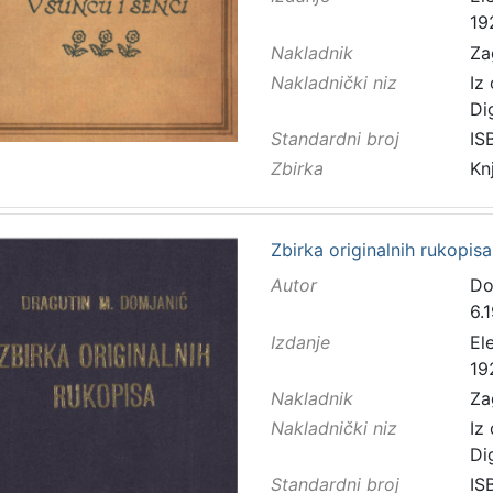
19
Nakladnik
Za
Nakladnički niz
Iz
Di
Standardni broj
IS
Zbirka
Kn
Zbirka originalnih rukopis
Autor
Do
6.
Izdanje
El
19
Nakladnik
Za
Nakladnički niz
Iz
Di
Standardni broj
IS