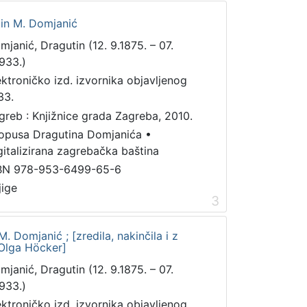
in M. Domjanić
mjanić, Dragutin (12. 9.1875. – 07.
1933.)
ektroničko izd. izvornika objavljenog
33.
greb : Knjižnice grada Zagreba, 2010.
 opusa Dragutina Domjanića
•
gitalizirana zagrebačka baština
BN 978-953-6499-65-6
jige
3
M. Domjanić ; [zredila, nakinčila i z
Olga Höcker]
mjanić, Dragutin (12. 9.1875. – 07.
1933.)
ektroničko izd. izvornika objavljenog