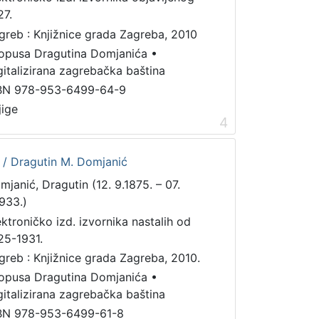
27.
greb : Knjižnice grada Zagreba, 2010
 opusa Dragutina Domjanića
•
gitalizirana zagrebačka baština
BN 978-953-6499-64-9
jige
4
a / Dragutin M. Domjanić
mjanić, Dragutin (12. 9.1875. – 07.
1933.)
ektroničko izd. izvornika nastalih od
25-1931.
greb : Knjižnice grada Zagreba, 2010.
 opusa Dragutina Domjanića
•
gitalizirana zagrebačka baština
BN 978-953-6499-61-8