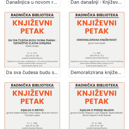
Današnjica u novom romanu : Književni petak, 18. 12. 1964. / govore Branko Belan, Dalibor Cvitan i Ivan Kušan ; urednik Stanislav Škunca
Dan današnji : Književni petak, 27. 2. 1959. / govori Miodrag Bulatović ; urednica Vera Mudri-Škunca
Da sva čudesa budu svima znana : pjesništvo Zlatka Gorjana : Književni petak, dvorana u Novinarskom domu, 17. 12. 1971., br. 390 / Zlatko Gorjan ; urednik Stanislav Škunca
Demoralizirana književnost : Književni petak, 1. 2. 1963. / govori Ivan Supek ; urednica Vera Mudri-Škunca