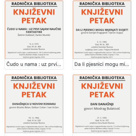
Čudo u nama : uz prvi sajam naučne fantastike : Književni petak, dvorana u Novinarskom domu, 14. 4. 1972., br. 404 / Želimir Koščević, Ranko Munitić ; urednik Stanislav Škunca
Da li pjesnici mogu mijenjati svijet : Književni petak, 6. 12. 1968. / govore Danijel Dragojević i Vjeran Zuppa ; sudjeluju Sven Lasta i Tatjana Verdonik ; urednik Stanislav Škunca