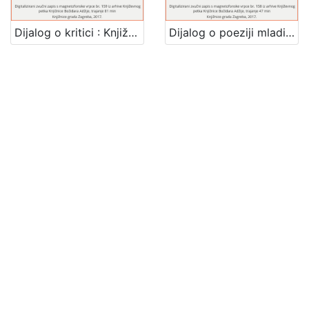
Dijalog o kritici : Književni petak, 15. 11. 1968. / govore Branimir Donat ... [et al.] ; voditelj i urednik Stanislav Škunca
Dijalog o poeziji mladih : Književni petak, 18. 10. 1968. / govore Zvonko Maković ... [et al.] ; voditelj i urednik Stanislav Škunca
Diskusije i polemike : Književni petak, 20. 10. 1967. / govore Aleksandar Flaker i Dragoljub Nedeljković ; urednik Stanislav Škunca
Diskusije o našim diskusijama : Književni petak, 11. 2. 1966. / govori Zvonimir Kulundžić ; urednik Stanislav Škunca