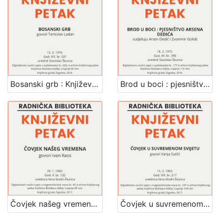
Zbirka
Usmeni izvori
211
[
1
Bosanski grb : Književni petak, dvorana u Novinarskom domu, 13. 2. 1976., br. 501 / Tomislav Ladan ; urednik Stanislav Škunca
Brod u boci : pjesništvo Arsena Dedića : Književni petak, dvorana u Novinarskom domu, 18. 2. 1972., br. 396 / sudjeluju Arsen Denić, Zvonimir Golob ; urednik Stanislav Škunca
]
Čovjek našeg vremena : Književni petak, 29. 1. 1960. / govori Ivan Raos ; urednica Vera Mudri-Škunca
Čovjek u suvremenom svijetu : Književni petak, 15. 2. 1963. / govori Vanja Sutlić ; urednica Vera Mudri-Škunca