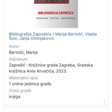
]
Nakladnička
cjelina
Zaprešićka kultura online
1
Bibliografija Zaprešića / Marija Bartolić, Vlasta
Šolc, Janja Dimnjaković
Autor
[
Bartolić, Marija
1
]
Impresum
Zaprešić : Knjižnice grada Zagreba, Gradska
Vrsta
knjižnica Ante Kovačića, 2023.
građe
Materijalni opis
knjiga
1
1 online jedinica građe
Vrsta građe
knjiga
1
[
1
]