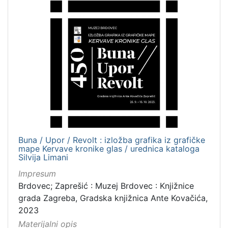
Zbirka
Digitalna zbirka Zaprešića
1
[
1
]
Buna / Upor / Revolt : izložba grafika iz grafičke
mape Kervave kronike glas / urednica kataloga
Silvija Limani
Impresum
Brdovec; Zaprešić : Muzej Brdovec : Knjižnice
grada Zagreba, Gradska knjižnica Ante Kovačića,
2023
Materijalni opis