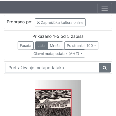
Autor
Probrano po:
Zaprešićka kultura online
Bartolić, Marija
1
Šolc, Vlasta
1
Prikazano 1-5 od 5 zapisa
Faseta
Lista
Mreža
Po stranici: 100
Glavni metapodatak (A->Z)
[
2
]
Mjesto
izdanja
Zaprešić
1
[
1