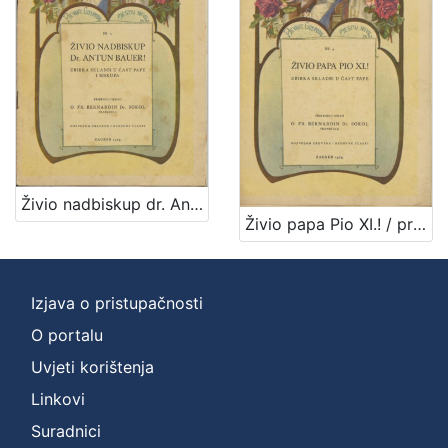
1
]
Vrsta
građe
notna građa
7
[
Živio nadbiskup dr. Antun Bauer! : zbirka skladbi u čast pape i biskupa / priredio i izdao Bernardin Sokol
1
Živio papa Pio XI.! / priredio i izdao Bernardin Sokol
]
Zbirka
Notni zapisi
8
Izjava o pristupačnosti
O portalu
Uvjeti korištenja
[
Linkovi
1
]
Suradnici