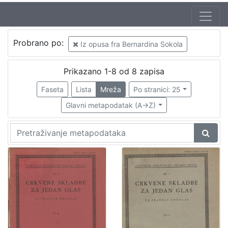
Autor
Probrano po:
Iz opusa fra Bernardina Sokola
Sokol, Bernardin (20.05.1888 – 24.09.1944)
6
Širola, Božidar (20.12.1889. – 10.04.1956.)
2
Prikazano 1-8 od 8 zapisa
Odak, Krsto (20.03.1888. – 04.11.1965)
1
Faseta
Lista
Mreža
Po stranici: 25
Refice, Licinio (12.02.1883. – 11.09.1954.)
1
Glavni metapodatak (A->Z)
Rossatti
1
[
5
]
Izdavač
Knjižnice grada Zagreba
6