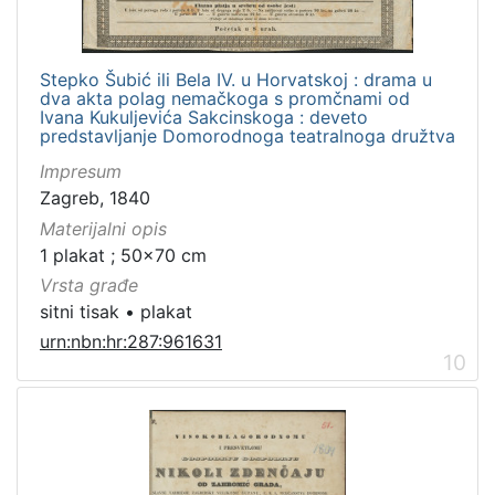
Stepko Šubić ili Bela IV. u Horvatskoj : drama u
dva akta polag nemačkoga s promčnami od
Ivana Kukuljevića Sakcinskoga : deveto
predstavljanje Domorodnoga teatralnoga družtva
Impresum
Zagreb, 1840
Materijalni opis
1 plakat ; 50x70 cm
Vrsta građe
sitni tisak
•
plakat
urn:nbn:hr:287:961631
10