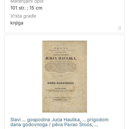
Materijalni opis
101 str. ; 15 cm
Vrsta građe
knjiga
8
Slavi ... gospodina Jurja Haulika, ... prigodom
dana godovnoga / pěva Pavao Stoós, ...