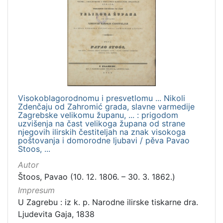
Visokoblagorodnomu i presvetlomu ... Nikoli
Zdenčaju od Zahromić grada, slavne varmedije
Zagrebske velikomu županu, ... : prigodom
uzvišenja na čast velikoga župana od strane
njegovih ilirskih čestiteljah na znak visokoga
poštovanja i domorodne ljubavi / pěva Pavao
Stoos, ...
Autor
Štoos, Pavao (10. 12. 1806. – 30. 3. 1862.)
Impresum
U Zagrebu : iz k. p. Narodne ilirske tiskarne dra.
Ljudevita Gaja, 1838