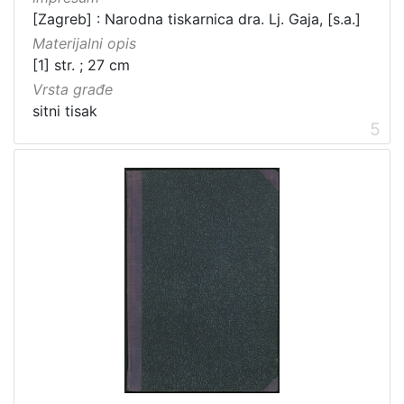
[Zagreb] : Narodna tiskarnica dra. Lj. Gaja, [s.a.]
Materijalni opis
[1] str. ; 27 cm
Vrsta građe
sitni tisak
5