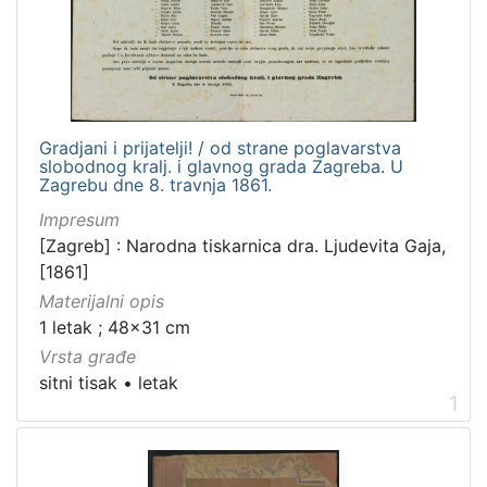
hrvatski
7
[
Gradjani i prijatelji! / od strane poglavarstva
1
slobodnog kralj. i glavnog grada Zagreba. U
]
Zagrebu dne 8. travnja 1861.
Mjesto
Impresum
izdanja
[Zagreb] : Narodna tiskarnica dra. Ljudevita Gaja,
Zagreb
2
[1861]
Materijalni opis
1 letak ; 48x31 cm
Vrsta građe
[
1
sitni tisak
•
letak
1
]
Nakladnička
cjelina