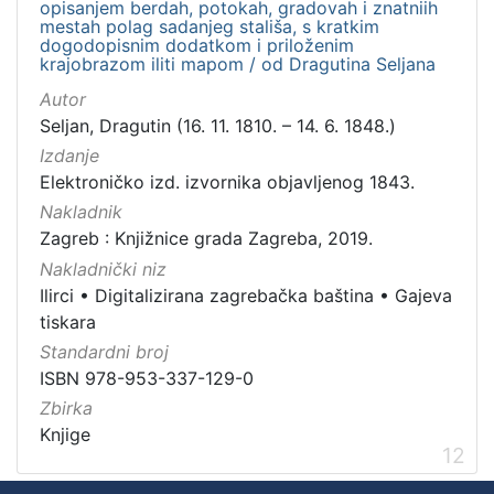
opisanjem berdah, potokah, gradovah i znatniih
mestah polag sadanjeg stališa, s kratkim
dogodopisnim dodatkom i priloženim
krajobrazom iliti mapom / od Dragutina Seljana
Autor
Seljan, Dragutin (16. 11. 1810. – 14. 6. 1848.)
Izdanje
Elektroničko izd. izvornika objavljenog 1843.
Nakladnik
Zagreb : Knjižnice grada Zagreba, 2019.
Nakladnički niz
Ilirci
•
Digitalizirana zagrebačka baština
•
Gajeva
tiskara
Standardni broj
ISBN 978-953-337-129-0
Zbirka
Knjige
12