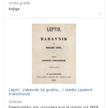
Vrsta građe
građe
knjiga
serijska građa
1
2
knjiga
1
[
2
]
Zbirka
Sitni tisak
5
Knjige
2
Serijske publikacije
1
Grafička građa
1
Leptir : zabavnik za godinu... / uredio Ljudevit
Vukotinović
Izdanje
Elektroničko izd. izvornika koji je izlazio od 1859.
[