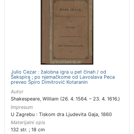
Gajeva tiskara
8
Ilirci
6
Digitalizirana zagrebačka baština
2
Zagreb na pragu modernog doba
2
[
4
]
Julio Cezar : žalobna igra u pet činah / od
Prava
Šekspira ; po njemačkome od Lavoslava Peca
preveo Špiro Dimitrović Kotaranin
Javno dobro
2
Autor
Shakespeare, William (26. 4. 1564. – 23. 4. 1616.)
Impresum
[
U Zagrebu : Tiskom dra Ljudevita Gaja, 1860
1
Materijalni opis
]
132 str. ; 18 cm
Vrsta