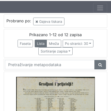
Autor
Probrano po:
Gajeva tiskara
Seljan, Dragutin (16. 11. 1810. – 14. 6. 1848.)
1
Prikazano 1-12 od 12 zapisa
Faseta
Lista
Mreža
Po stranici: 30
[
1
Sortiranje zapisa
]
Izdavač
Knjižnice grada Zagreba
2
[
1
]
Jezik