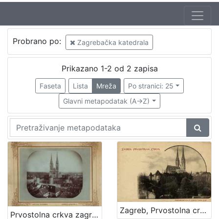
Izdavač
Probrano po:
Zagrebačka katedrala
Knjižnice grada Zagreba
2
Prikazano 1-2 od 2 zapisa
Faseta
Lista
Mreža
Po stranici: 25
[
1
Glavni metapodatak (A->Z)
]
Mjesto
izdanja
Zagreb
2
[
1
Zagreb, Prvostolna crkva
Prvostolna crkva zagrebačka / Atelier Mosinger
]