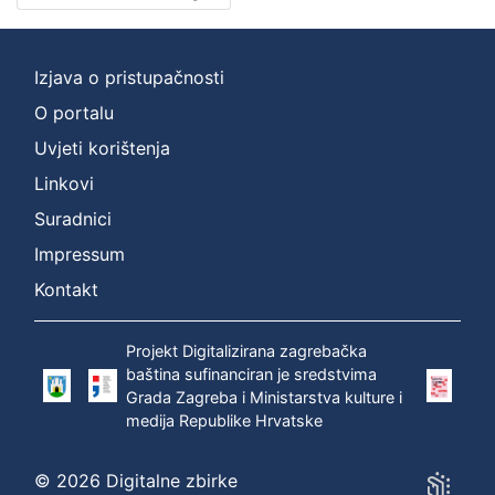
Nakladnička
cjelina
Izjava o pristupačnosti
Zagreb na pragu modernog doba
2
O portalu
Digitalizirana zagrebačka baština
2
Zagrebačka katedrala
2
Uvjeti korištenja
Zagrebačke razglednice
1
Linkovi
Zagrebačke fotografije
1
Suradnici
Impressum
Kontakt
[
5
Projekt Digitalizirana zagrebačka
]
baština sufinanciran je sredstvima
Prava
Grada Zagreba i Ministarstva kulture i
Javno dobro
2
medija Republike Hrvatske
© 2026 Digitalne zbirke