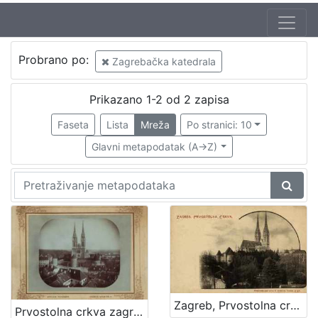
Izdavač
Probrano po:
Zagrebačka katedrala
Knjižnice grada Zagreba
2
Prikazano 1-2 od 2 zapisa
Faseta
Lista
Mreža
Po stranici: 10
[
1
Glavni metapodatak (A->Z)
]
Mjesto
izdanja
Zagreb
2
[
1
Zagreb, Prvostolna crkva
Prvostolna crkva zagrebačka / Atelier Mosinger
]