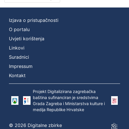
Nakladnička
cjelina
Izjava o pristupačnosti
Zagreb na pragu modernog doba
2
O portalu
Digitalizirana zagrebačka baština
2
Zagrebačka katedrala
2
Uvjeti korištenja
Zagrebačke razglednice
1
Linkovi
Zagrebačke fotografije
1
Suradnici
Impressum
Kontakt
[
5
Projekt Digitalizirana zagrebačka
]
baština sufinanciran je sredstvima
Prava
Grada Zagreba i Ministarstva kulture i
Javno dobro
2
medija Republike Hrvatske
© 2026 Digitalne zbirke