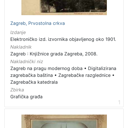
Nakladnička
cjelina
Zagreb na pragu modernog doba
2
Zagreb, Prvostolna crkva
Digitalizirana zagrebačka baština
2
Izdanje
Zagrebačka katedrala
2
Elektroničko izd. izvornika objavljenog oko 1901.
Zagrebačke razglednice
1
Nakladnik
Zagreb : Knjižnice grada Zagreba, 2008.
Zagrebačke fotografije
1
Nakladnički niz
Zagreb na pragu modernog doba
•
Digitalizirana
zagrebačka baština
•
Zagrebačke razglednice
•
[
Zagrebačka katedrala
5
Zbirka
]
Grafička građa
Prava
1
Javno dobro
2