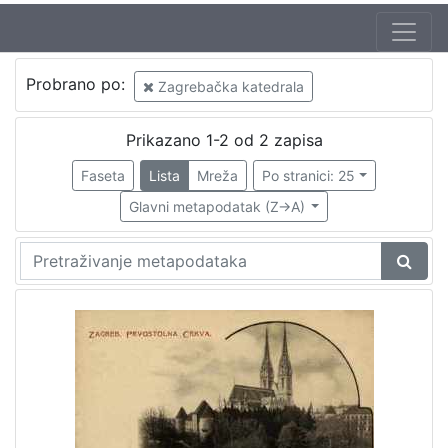
Izdavač
Probrano po:
Zagrebačka katedrala
Knjižnice grada Zagreba
2
Prikazano 1-2 od 2 zapisa
Faseta
Lista
Mreža
Po stranici: 25
[
1
Glavni metapodatak (Z->A)
]
Mjesto
izdanja
Zagreb
2
[
1
]