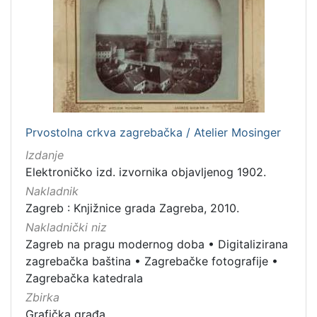
[
1
]
Vrsta
građe
grafička građa
2
razglednica
1
Prvostolna crkva zagrebačka / Atelier Mosinger
fotografija
1
Izdanje
Elektroničko izd. izvornika objavljenog 1902.
Nakladnik
Zagreb : Knjižnice grada Zagreba, 2010.
[
3
Nakladnički niz
]
Zagreb na pragu modernog doba
•
Digitalizirana
Zbirka
zagrebačka baština
•
Zagrebačke fotografije
•
Zagrebačka katedrala
Grafička građa
2
Zbirka
Grafička građa