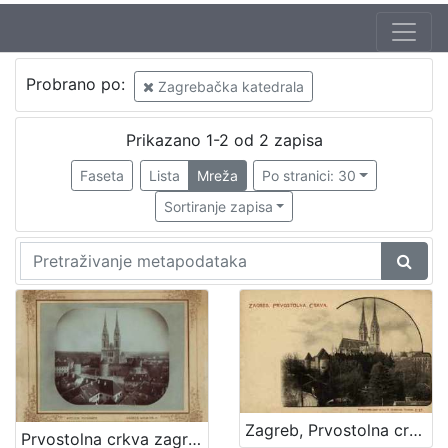
Izdavač
Probrano po:
Zagrebačka katedrala
Knjižnice grada Zagreba
2
Prikazano 1-2 od 2 zapisa
Faseta
Lista
Mreža
Po stranici: 30
[
1
Sortiranje zapisa
]
Mjesto
izdanja
Zagreb
2
[
1
Zagreb, Prvostolna crkva
Prvostolna crkva zagrebačka / Atelier Mosinger
]