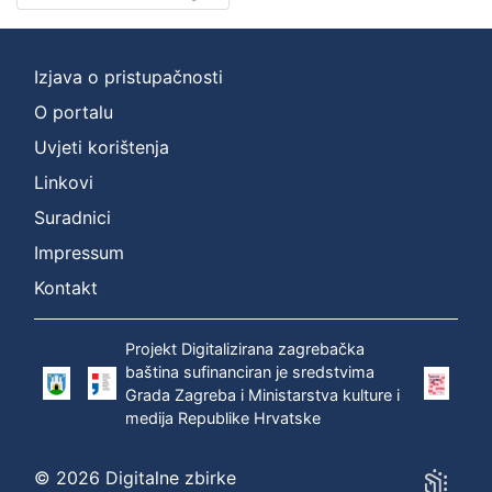
Nakladnička
cjelina
Izjava o pristupačnosti
Zagreb na pragu modernog doba
2
O portalu
Digitalizirana zagrebačka baština
2
Zagrebačka katedrala
2
Uvjeti korištenja
Zagrebačke razglednice
1
Linkovi
Zagrebačke fotografije
1
Suradnici
Impressum
Kontakt
[
5
Projekt Digitalizirana zagrebačka
]
baština sufinanciran je sredstvima
Prava
Grada Zagreba i Ministarstva kulture i
Javno dobro
2
medija Republike Hrvatske
© 2026 Digitalne zbirke