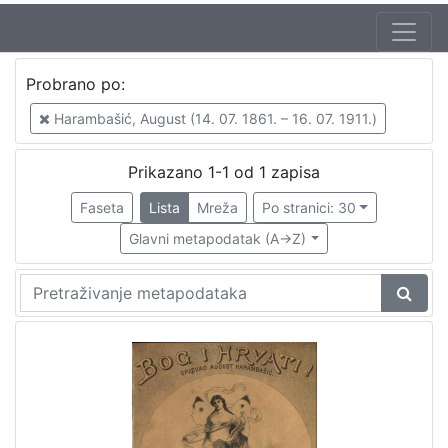
Autor
Probrano po:
Vilhar-Kalski, Franjo Serafin (5. 1. 1852. – 4. 3. 1928.)
1
Harambašić, August (14. 07. 1861. – 16. 07. 1911.)
Harambašić, August (14. 07. 1861. – 16. 07. 1911.)
1
Prikazano 1-1 od 1 zapisa
Faseta
Lista
Mreža
Po stranici: 30
[
2
Glavni metapodatak (A->Z)
]
Mjesto
izdanja
Zagreb
1
[
1