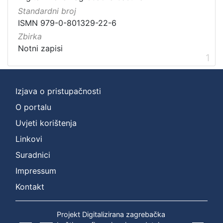
1
Standardni broj
]
ISMN 979-0-801329-22-6
Zbirka
Zbirka
Notni zapisi
1
Notni zapisi
1
[
Izjava o pristupačnosti
1
O portalu
]
Uvjeti korištenja
Linkovi
Suradnici
Impressum
Kontakt
Projekt Digitalizirana zagrebačka