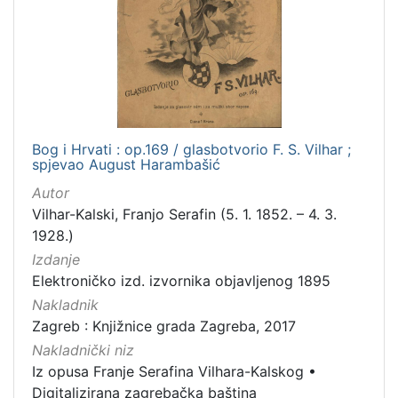
]
Nakladnička
cjelina
Digitalizirana zagrebačka baština
1
Iz opusa Franje Serafina Vilhara-Kalskog
1
Bog i Hrvati : op.169 / glasbotvorio F. S. Vilhar ;
spjevao August Harambašić
Autor
[
Vilhar-Kalski, Franjo Serafin (5. 1. 1852. – 4. 3.
2
1928.)
]
Izdanje
Vrsta
Elektroničko izd. izvornika objavljenog 1895
građe
Nakladnik
notna građa
1
Zagreb : Knjižnice grada Zagreba, 2017
Nakladnički niz
Iz opusa Franje Serafina Vilhara-Kalskog
•
[
Digitalizirana zagrebačka baština