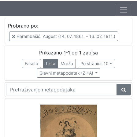
Autor
Probrano po:
Vilhar-Kalski, Franjo Serafin (5. 1. 1852. – 4. 3. 1928.)
1
Harambašić, August (14. 07. 1861. – 16. 07. 1911.)
Harambašić, August (14. 07. 1861. – 16. 07. 1911.)
1
Prikazano 1-1 od 1 zapisa
Faseta
Lista
Mreža
Po stranici: 10
[
2
Glavni metapodatak (Z->A)
]
Mjesto
izdanja
Zagreb
1
[
1