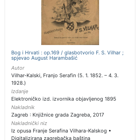
]
Nakladnička
cjelina
Digitalizirana zagrebačka baština
1
Iz opusa Franje Serafina Vilhara-Kalskog
1
Bog i Hrvati : op.169 / glasbotvorio F. S. Vilhar ;
spjevao August Harambašić
Autor
[
Vilhar-Kalski, Franjo Serafin (5. 1. 1852. – 4. 3.
2
1928.)
]
Izdanje
Vrsta
Elektroničko izd. izvornika objavljenog 1895
građe
Nakladnik
notna građa
1
Zagreb : Knjižnice grada Zagreba, 2017
Nakladnički niz
Iz opusa Franje Serafina Vilhara-Kalskog
•
[
Digitalizirana zagrebačka baština