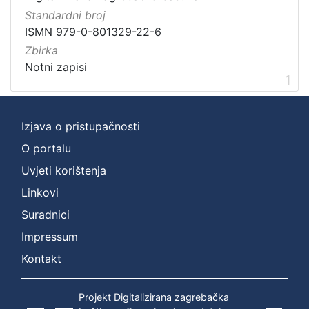
1
Standardni broj
]
ISMN 979-0-801329-22-6
Zbirka
Zbirka
Notni zapisi
1
Notni zapisi
1
[
Izjava o pristupačnosti
1
O portalu
]
Uvjeti korištenja
Linkovi
Suradnici
Impressum
Kontakt
Projekt Digitalizirana zagrebačka