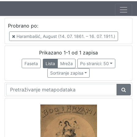
Autor
Probrano po:
Vilhar-Kalski, Franjo Serafin (5. 1. 1852. – 4. 3. 1928.)
1
Harambašić, August (14. 07. 1861. – 16. 07. 1911.)
Harambašić, August (14. 07. 1861. – 16. 07. 1911.)
1
Prikazano 1-1 od 1 zapisa
Faseta
Lista
Mreža
Po stranici: 50
[
2
Sortiranje zapisa
]
Mjesto
izdanja
Zagreb
1
[
1