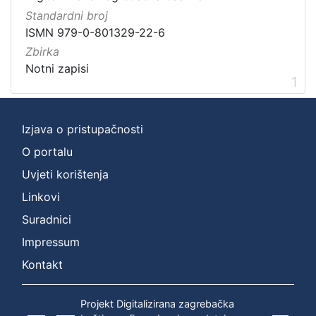
1
Standardni broj
]
ISMN 979-0-801329-22-6
Zbirka
Zbirka
Notni zapisi
1
Notni zapisi
1
[
Izjava o pristupačnosti
1
O portalu
]
Uvjeti korištenja
Linkovi
Suradnici
Impressum
Kontakt
Projekt Digitalizirana zagrebačka