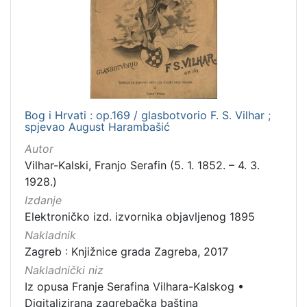
]
Nakladnička
cjelina
Digitalizirana zagrebačka baština
1
Iz opusa Franje Serafina Vilhara-Kalskog
1
Bog i Hrvati : op.169 / glasbotvorio F. S. Vilhar ;
spjevao August Harambašić
Autor
[
Vilhar-Kalski, Franjo Serafin (5. 1. 1852. – 4. 3.
2
1928.)
]
Izdanje
Vrsta
Elektroničko izd. izvornika objavljenog 1895
građe
Nakladnik
notna građa
1
Zagreb : Knjižnice grada Zagreba, 2017
Nakladnički niz
Iz opusa Franje Serafina Vilhara-Kalskog
•
[
Digitalizirana zagrebačka baština