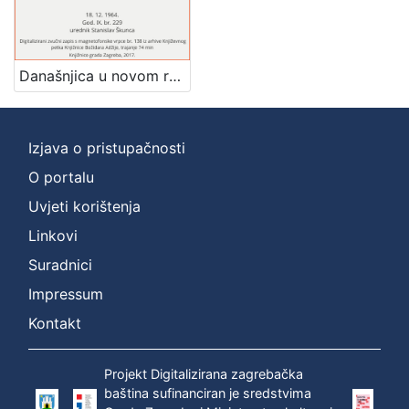
[
1
]
Današnjica u novom romanu : Književni petak, 18. 12. 1964. / govore Branko Belan, Dalibor Cvitan i Ivan Kušan ; urednik Stanislav Škunca
Mjesto
izdanja
Zagreb
1
Izjava o pristupačnosti
O portalu
Uvjeti korištenja
[
1
Linkovi
]
Suradnici
Nakladnička
Impressum
cjelina
Digitalizirana zagrebačka baština
1
Kontakt
Glasovi Književnog petka
1
Projekt Digitalizirana zagrebačka
baština sufinanciran je sredstvima