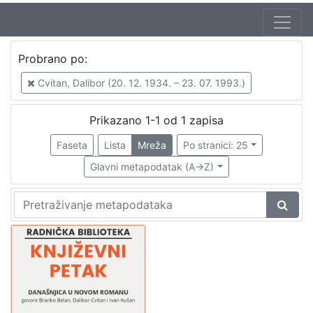
Autor
Probrano po:
Kušan, Ivan (30. 08. 1933. – 20. 11. 2012.)
1
Cvitan, Dalibor (20. 12. 1934. – 23. 07. 1993.)
Škunca, Stanislav
1
Belan, Branko (15. 11. 1912. – 29. 04. 1986.)
1
Prikazano 1-1 od 1 zapisa
Cvitan, Dalibor (20. 12. 1934. – 23. 07. 1993.)
1
Faseta
Lista
Mreža
Po stranici: 25
Glavni metapodatak (A->Z)
[
4
]
Izdavač
Knjižnice grada Zagreba
1