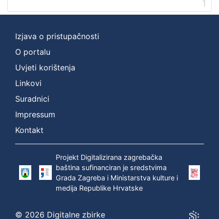
1
[
2
]
Izjava o pristupačnosti
Prava
O portalu
Zaštićeno autorskim pravom
1
Uvjeti korištenja
Linkovi
Suradnici
[
Impressum
1
]
Kontakt
Vrsta
građe
Projekt Digitalizirana zagrebačka
zvučna građa - neglazbena
1
baština sufinanciran je sredstvima
Grada Zagreba i Ministarstva kulture i
medija Republike Hrvatske
[
© 2026 Digitalne zbirke
1