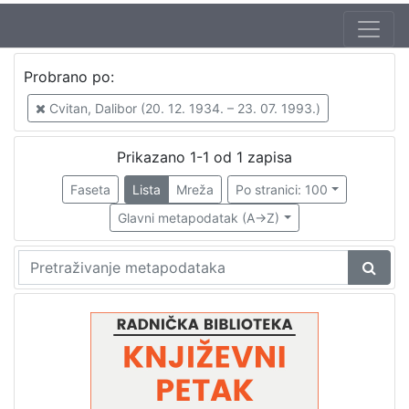
Autor
Probrano po:
Kušan, Ivan (30. 08. 1933. – 20. 11. 2012.)
1
Cvitan, Dalibor (20. 12. 1934. – 23. 07. 1993.)
Škunca, Stanislav
1
Belan, Branko (15. 11. 1912. – 29. 04. 1986.)
1
Prikazano 1-1 od 1 zapisa
Cvitan, Dalibor (20. 12. 1934. – 23. 07. 1993.)
1
Faseta
Lista
Mreža
Po stranici: 100
Glavni metapodatak (A->Z)
[
4
]
Izdavač
Knjižnice grada Zagreba
1