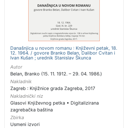
[
1
]
Mjesto
izdanja
Zagreb
1
Današnjica u novom romanu : Književni petak, 18.
12. 1964. / govore Branko Belan, Dalibor Cvitan i
Ivan Kušan ; urednik Stanislav Škunca
[
Autor
1
Belan, Branko (15. 11. 1912. – 29. 04. 1986.)
]
Nakladnik
Nakladnička
Zagreb : Knjižnice grada Zagreba, 2017
cjelina
Nakladnički niz
Digitalizirana zagrebačka baština
1
Glasovi Književnog petka
•
Digitalizirana
Glasovi Književnog petka
1
zagrebačka baština
Zbirka
Usmeni izvori