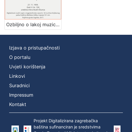
[
1
]
Ozbiljno o lakoj muzici : Književni petak, 27. 11. 1959., Radnički dom, dvorana H / govore Nikica Kalođera, Boro Pavlović, Nenad Turkalj ; urednica Vera Mudri-Škunca
Mjesto
izdanja
Zagreb
1
Izjava o pristupačnosti
O portalu
Uvjeti korištenja
[
1
Linkovi
]
Suradnici
Nakladnička
Impressum
cjelina
Digitalizirana zagrebačka baština
1
Kontakt
Glasovi Književnog petka
1
Projekt Digitalizirana zagrebačka
baština sufinanciran je sredstvima