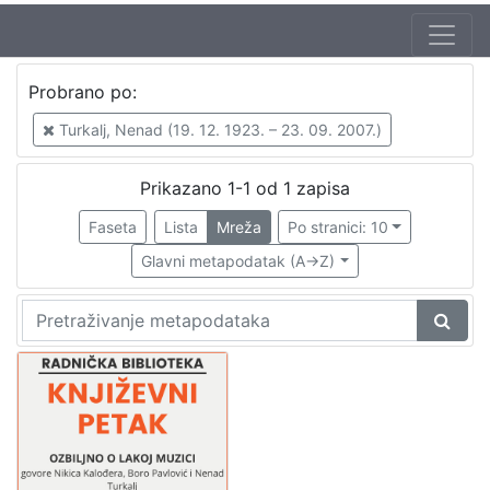
Autor
Probrano po:
Mudri-Škunca, Vera
1
Turkalj, Nenad (19. 12. 1923. – 23. 09. 2007.)
Pavlović, Boro (27. 04 1922. – 7. 09. 2001.)
1
Kalogjera, Nikica (19. 05. 1930. – 27. 01 2006.)
1
Prikazano 1-1 od 1 zapisa
Turkalj, Nenad (19. 12. 1923. – 23. 09. 2007.)
1
Faseta
Lista
Mreža
Po stranici: 10
Glavni metapodatak (A->Z)
[
4
]
Izdavač
Knjižnice grada Zagreba
1