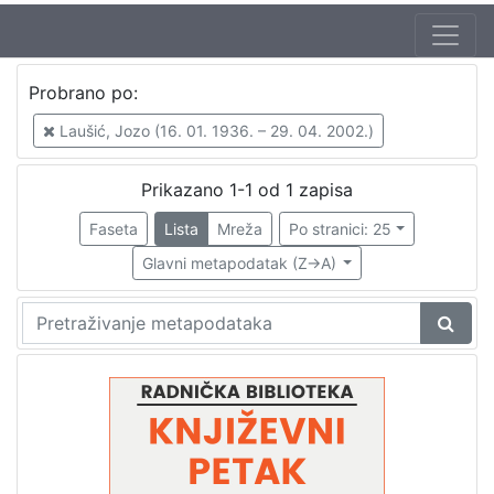
Autor
Probrano po:
Mudri-Škunca, Vera
1
Laušić, Jozo (16. 01. 1936. – 29. 04. 2002.)
Glumac, Branislav (10. 06. 1938.)
1
Laušić, Jozo (16. 01. 1936. – 29. 04. 2002.)
1
Prikazano 1-1 od 1 zapisa
Faseta
Lista
Mreža
Po stranici: 25
Glavni metapodatak (Z->A)
[
3
]
Izdavač
Knjižnice grada Zagreba
1
[