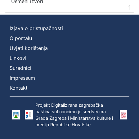
Usmeni izvori
2
1
]
Prava
Izjava o pristupačnosti
Zaštićeno autorskim pravom
1
O portalu
Uvjeti korištenja
[
Linkovi
1
Suradnici
]
Impressum
Vrsta
građe
Kontakt
zvučna građa - neglazbena
1
Projekt Digitalizirana zagrebačka
baština sufinanciran je sredstvima
Grada Zagreba i Ministarstva kulture i
[
medija Republike Hrvatske
1
]