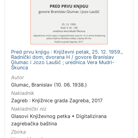
1
]
Mjesto
izdanja
Zagreb
1
Pred prvu knjigu : Književni petak, 25. 12. 1959.,
Radnički dom, dvorana H / govore Branislav
[
Glumac i Jozo Laušić ; urednica Vera Mudri-
Škunca
1
]
Autor
Nakladnička
Glumac, Branislav (10. 06. 1938.)
cjelina
Nakladnik
Digitalizirana zagrebačka baština
1
Zagreb : Knjižnice grada Zagreba, 2017
Glasovi Književnog petka
1
Nakladnički niz
Glasovi Književnog petka
•
Digitalizirana
zagrebačka baština
Zbirka
[