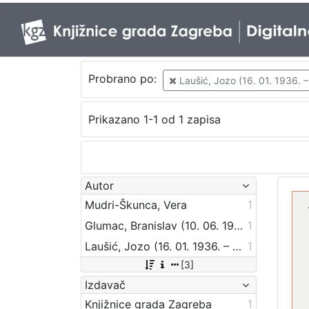
Probrano po:
Laušić, Jozo (16. 01. 1936. –
Prikazano 1-1 od 1 zapisa
Autor
Mudri-Škunca, Vera
1
Glumac, Branislav (10. 06. 1938.)
1
Laušić, Jozo (16. 01. 1936. – 29. 04. 2002.)
1
[3]
Izdavač
Knjižnice grada Zagreba
1