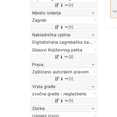
[1]
Mjesto izdanja
Zagreb
1
[1]
Nakladnička cjelina
Digitalizirana zagrebačka baština
1
Glasovi Književnog petka
1
[2]
Prava
Zaštićeno autorskim pravom
1
[1]
Vrsta građe
zvučna građa - neglazbena
1
[1]
Zbirka
Usmeni izvori
1