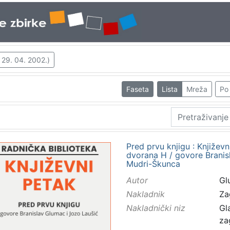
 29. 04. 2002.)
Faseta
Lista
Mreža
Po 
Pred prvu knjigu : Književn
dvorana H / govore Branis
Mudri-Škunca
Autor
Gl
Nakladnik
Za
Nakladnički niz
Gl
za