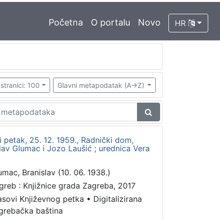
Početna
O portalu
Novo
HR
stranici: 100
Glavni metapodatak (A->Z)
i petak, 25. 12. 1959., Radnički dom,
lav Glumac i Jozo Laušić ; urednica Vera
umac, Branislav (10. 06. 1938.)
greb : Knjižnice grada Zagreba, 2017
asovi Književnog petka
•
Digitalizirana
grebačka baština