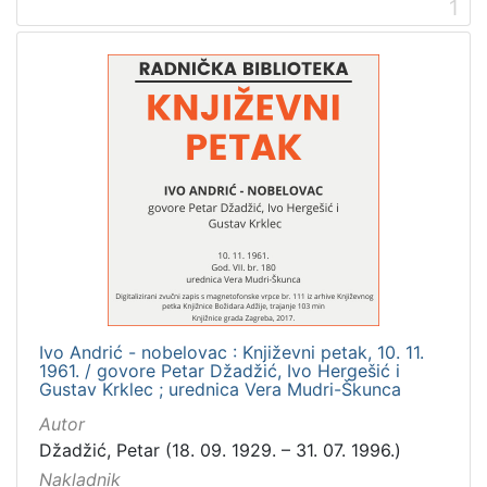
1
Digitalizirana zagrebačka baština
3
Glasovi Književnog petka
3
[
2
]
Prava
Zaštićeno autorskim pravom
3
Ivo Andrić - nobelovac : Književni petak, 10. 11.
[
1961. / govore Petar Džadžić, Ivo Hergešić i
1
Gustav Krklec ; urednica Vera Mudri-Škunca
]
Autor
Vrsta
Džadžić, Petar (18. 09. 1929. – 31. 07. 1996.)
građe
Nakladnik