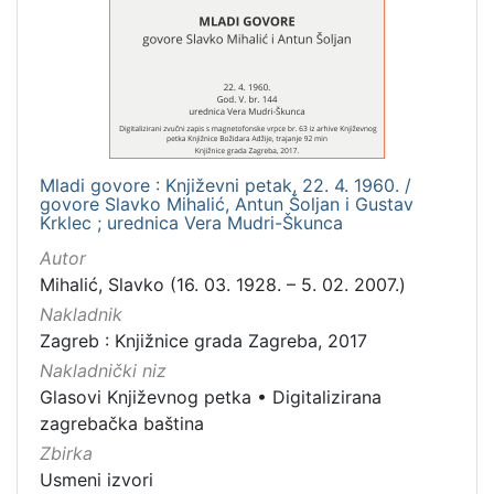
Izdavač
Knjižnice grada Zagreba
3
[
1
Mladi govore : Književni petak, 22. 4. 1960. /
]
govore Slavko Mihalić, Antun Šoljan i Gustav
Krklec ; urednica Vera Mudri-Škunca
Mjesto
izdanja
Autor
Mihalić, Slavko (16. 03. 1928. – 5. 02. 2007.)
Zagreb
3
Nakladnik
Zagreb : Knjižnice grada Zagreba, 2017
Nakladnički niz
[
Glasovi Književnog petka
•
Digitalizirana
1
zagrebačka baština
]
Zbirka
Nakladnička
Usmeni izvori
cjelina