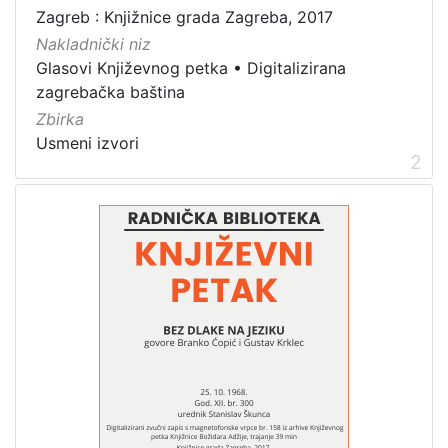
zvučna građa - neglazbena
3
Zagreb : Knjižnice grada Zagreba, 2017
Nakladnički niz
Glasovi Književnog petka
•
Digitalizirana
zagrebačka baština
[
Zbirka
1
]
Usmeni izvori
2
Zbirka
Usmeni izvori
3
[
1
]