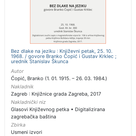
Izdavač
Knjižnice grada Zagreba
3
[
1
Bez dlake na jeziku : Književni petak, 25. 10.
]
1968. / govore Branko Ćopić i Gustav Krklec ;
urednik Stanislav Škunca
Mjesto
izdanja
Autor
Ćopić, Branko (1. 01. 1915. – 26. 03. 1984.)
Zagreb
3
Nakladnik
Zagreb : Knjižnice grada Zagreba, 2017
Nakladnički niz
[
Glasovi Književnog petka
•
Digitalizirana
1
zagrebačka baština
]
Zbirka
Nakladnička
Usmeni izvori
cjelina