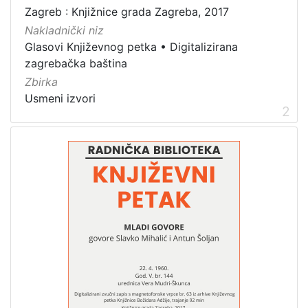
zvučna građa - neglazbena
3
Zagreb : Knjižnice grada Zagreba, 2017
Nakladnički niz
Glasovi Književnog petka
•
Digitalizirana
zagrebačka baština
[
Zbirka
1
]
Usmeni izvori
2
Zbirka
Usmeni izvori
3
[
1
]