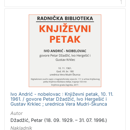
1
Digitalizirana zagrebačka baština
3
Glasovi Književnog petka
3
[
2
]
Prava
Zaštićeno autorskim pravom
3
Ivo Andrić - nobelovac : Književni petak, 10. 11.
[
1961. / govore Petar Džadžić, Ivo Hergešić i
1
Gustav Krklec ; urednica Vera Mudri-Škunca
]
Autor
Vrsta
Džadžić, Petar (18. 09. 1929. – 31. 07. 1996.)
građe
Nakladnik