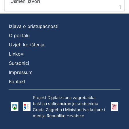
Usmeni izvori
1
[
Izjava o pristupačnosti
2
O portalu
]
Prava
Uvjeti korištenja
Zaštićeno autorskim pravom
1
Linkovi
Suradnici
Impressum
[
Kontakt
1
]
Projekt Digitalizirana zagrebačka
Vrsta
baština sufinanciran je sredstvima
građe
Grada Zagreba i Ministarstva kulture i
zvučna građa - neglazbena
1
medija Republike Hrvatske