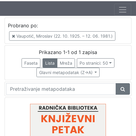
Autor
Probrano po:
Škunca, Stanislav
1
Vaupotić, Miroslav (22. 10. 1925. – 12. 06. 1981.)
Vaupotić, Miroslav (22. 10. 1925. – 12. 06. 1981.)
1
Malec Utrobičić, Jasna (30. 09. 1944.)
1
Prikazano 1-1 od 1 zapisa
Rumora, Ante
1
Faseta
Lista
Mreža
Po stranici: 50
Donat, Branimir (5. 09. 1934. – 15. 04. 2010.)
1
Glavni metapodatak (Z->A)
Popović, Bruno (17. 07. 1928. – 28. 03. 2012.)
1
[
6
]
Izdavač
Knjižnice grada Zagreba
1