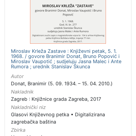
[
1
]
Mjesto
Miroslav Krleža Zastave : Književni petak, 5. 1.
izdanja
1968. / govore Branimir Donat, Bruno Popović i
Zagreb
1
Miroslav Vaupotić ; sudjeluju Jasna Malec i Ante
Rumora ; urednik Stanislav Škunca
Autor
Donat, Branimir (5. 09. 1934. – 15. 04. 2010.)
[
Nakladnik
1
Zagreb : Knjižnice grada Zagreba, 2017
]
Nakladnički niz
Nakladnička
Glasovi Književnog petka
•
Digitalizirana
cjelina
zagrebačka baština
Digitalizirana zagrebačka baština
1
Zbirka
Glasovi Književnog petka
1