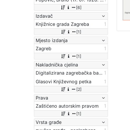
[6]
Izdavač
Knjižnice grada Zagreba
1
[1]
Mjesto izdanja
Zagreb
1
[1]
Nakladnička cjelina
Digitalizirana zagrebačka baština
1
Glasovi Književnog petka
1
[2]
Prava
Zaštićeno autorskim pravom
1
[1]
Vrsta građe