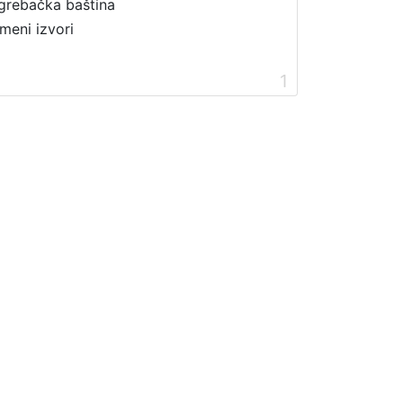
grebačka baština
meni izvori
1