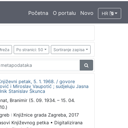
Početna
O portalu
Novo
HR
reža
Po stranici: 50
Sortiranje zapisa
njiževni petak, 5. 1. 1968. / govore
vić i Miroslav Vaupotić ; sudjeluju Jasna
dnik Stanislav Škunca
nat, Branimir (5. 09. 1934. – 15. 04.
10.)
greb : Knjižnice grada Zagreba, 2017
asovi Književnog petka
•
Digitalizirana