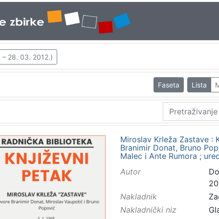
 – 28. 03. 2012.)
Faseta
Lista
M
Miroslav Krleža Zastave : K
Branimir Donat, Bruno Popo
Malec i Ante Rumora ; ure
Autor
Do
20
Nakladnik
Za
Nakladnički niz
Gl