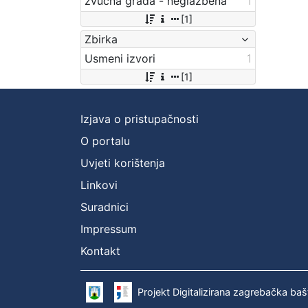
zvučna građa - neglazbena
1
[1]
Zbirka
Usmeni izvori
1
[1]
Izjava o pristupačnosti
O portalu
Uvjeti korištenja
Linkovi
Suradnici
Impressum
Kontakt
Projekt Digitalizirana zagrebačka baš