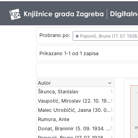
Probrano po:
Popović, Bruno (17. 07. 1928.
Prikazano 1-1 od 1 zapisa
Autor
Škunca, Stanislav
1
Vaupotić, Miroslav (22. 10. 1925. – 12. 06. 1981.)
1
Malec Utrobičić, Jasna (30. 09. 1944.)
1
Rumora, Ante
1
Donat, Branimir (5. 09. 1934. – 15. 04. 2010.)
1
Popović, Bruno (17. 07. 1928. – 28. 03. 2012.)
1