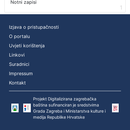
cjelina
Notni zapisi
1
Zagreb na pragu modernog doba
1
Digitalizirana zagrebačka baština
1
Izjava o pristupačnosti
O portalu
[
Uvjeti korištenja
2
Linkovi
]
Suradnici
Prava
Javno dobro
1
Impressum
Kontakt
Projekt Digitalizirana zagrebačka
[
baština sufinanciran je sredstvima
1
Grada Zagreba i Ministarstva kulture i
]
medija Republike Hrvatske
Vrsta
građe