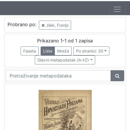
Autor
Probrano po:
Jilek, Franjo
Jilek, Franjo
1
Kolarić, Pajo (17. 01. 1821 – 13. 11. 1876)
1
Prikazano 1-1 od 1 zapisa
Faseta
Lista
Mreža
Po stranici: 30
Glavni metapodatak (A->Z)
[
2
]
Izdavač
Knjižnice grada Zagreba
1
[
1
]