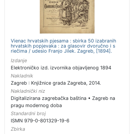
Jezik
hrvatski
1
Vienac hrvatskih pjesama : sbirka 50 izabranih
[
hrvatskih popjevaka : za glasovir dvoručno i s
1
riečima / udesio Franjo Jilek. Zagreb, [1894].
]
Izdanje
Mjesto
Elektroničko izd. izvornika objavljenog 1894
izdanja
Nakladnik
Zagreb
1
Zagreb : Knjižnice grada Zagreba, 2014.
Nakladnički niz
Digitalizirana zagrebačka baština
•
Zagreb na
pragu modernog doba
[
1
Standardni broj
]
ISMN 979-0-801329-19-6
Nakladnička
Zbirka