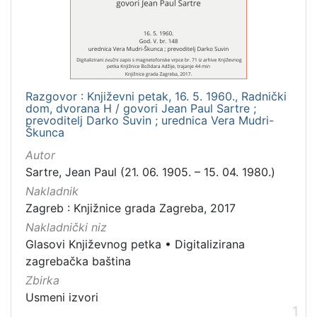
1
]
Mjesto
izdanja
Zagreb
1
Razgovor : Književni petak, 16. 5. 1960., Radnički
dom, dvorana H / govori Jean Paul Sartre ;
prevoditelj Darko Suvin ; urednica Vera Mudri-
Škunca
[
Autor
1
]
Sartre, Jean Paul (21. 06. 1905. – 15. 04. 1980.)
Nakladnička
Nakladnik
cjelina
Zagreb : Knjižnice grada Zagreba, 2017
Nakladnički niz
Digitalizirana zagrebačka baština
1
Glasovi Književnog petka
•
Digitalizirana
Glasovi Književnog petka
1
zagrebačka baština
Zbirka
Usmeni izvori
1
[