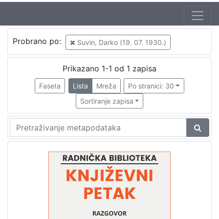
Autor
Probrano po:
Suvin, Darko (19. 07. 1930.)
Mudri-Škunca, Vera
1
Suvin, Darko (19. 07. 1930.)
1
Prikazano 1-1 od 1 zapisa
Sartre, Jean Paul (21. 06. 1905. – 15. 04. 1980.)
1
Faseta
Lista
Mreža
Po stranici: 30
Sortiranje zapisa
[
3
]
Izdavač
Knjižnice grada Zagreba
1
[