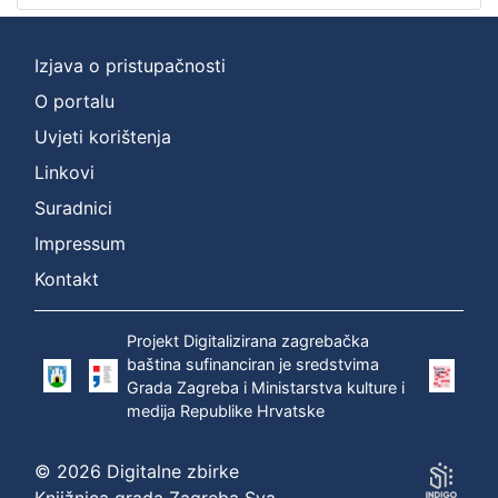
2
]
Izjava o pristupačnosti
Prava
O portalu
Zaštićeno autorskim pravom
1
Uvjeti korištenja
Linkovi
[
Suradnici
1
Impressum
]
Kontakt
Vrsta
građe
zvučna građa - neglazbena
1
Projekt Digitalizirana zagrebačka
baština sufinanciran je sredstvima
Grada Zagreba i Ministarstva kulture i
medija Republike Hrvatske
[
1
© 2026 Digitalne zbirke
]
Knjižnica grada Zagreba Sva