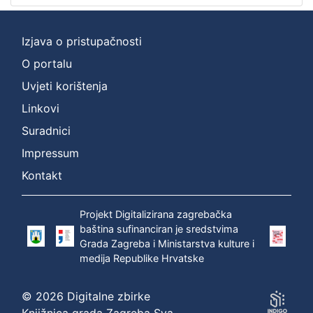
[
2
Izjava o pristupačnosti
]
O portalu
Prava
Zaštićeno autorskim pravom
1
Uvjeti korištenja
Linkovi
Suradnici
[
Impressum
1
Kontakt
]
Vrsta
građe
Projekt Digitalizirana zagrebačka
baština sufinanciran je sredstvima
zvučna građa - neglazbena
1
Grada Zagreba i Ministarstva kulture i
medija Republike Hrvatske
© 2026 Digitalne zbirke
[
1
Knjižnica grada Zagreba Sva