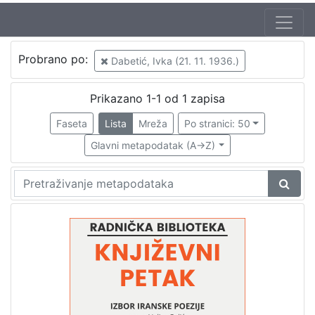
Autor
Probrano po:
Dabetić, Ivka (21. 11. 1936.)
Škunca, Stanislav
1
Golić, Jelena
1
Prikazano 1-1 od 1 zapisa
Crnković, Zlatko (27. 05. 1936. – 14. 02. 2012.)
1
Faseta
Lista
Mreža
Po stranici: 50
Dabetić, Ivka (21. 11. 1936.)
1
Glavni metapodatak (A->Z)
[
4
]
Izdavač
Knjižnice grada Zagreba
1