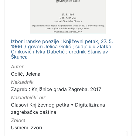
[
1
]
Mjesto
izdanja
Izbor iranske poezije : Književni petak, 27. 5.
Zagreb
1
1966. / govori Jelica Golić ; sudjeluju Zlatko
Crnković i Ivka Dabetić ; urednik Stanislav
Škunca
Autor
[
Golić, Jelena
1
Nakladnik
]
Zagreb : Knjižnice grada Zagreba, 2017
Nakladnička
Nakladnički niz
cjelina
Glasovi Književnog petka
•
Digitalizirana
Digitalizirana zagrebačka baština
1
zagrebačka baština
Glasovi Književnog petka
1
Zbirka
Usmeni izvori
1