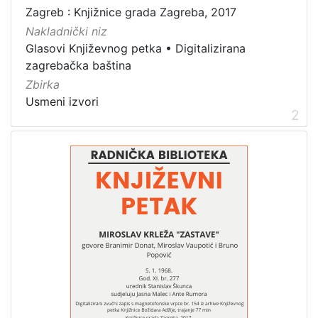
zvučna građa - neglazbena
3
Zagreb : Knjižnice grada Zagreba, 2017
Nakladnički niz
Glasovi Književnog petka
•
Digitalizirana
zagrebačka baština
[
Zbirka
1
]
Usmeni izvori
2
Zbirka
Usmeni izvori
3
[
1
]