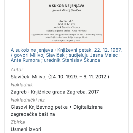
Izdavač
Knjižnice grada Zagreba
3
[
1
A sukob ne jenjava : Književni petak, 22. 12. 1967.
]
/ govori Milivoj Slaviček ; sudjeluju Jasna Malec i
Ante Rumora ; urednik Stanislav Škunca
Mjesto
izdanja
Autor
Slaviček, Milivoj (24. 10. 1929. – 6. 11. 2012.)
Zagreb
3
Nakladnik
Zagreb : Knjižnice grada Zagreba, 2017
Nakladnički niz
[
Glasovi Književnog petka
•
Digitalizirana
1
zagrebačka baština
]
Zbirka
Nakladnička
Usmeni izvori
cjelina