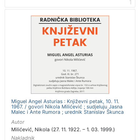
1
Digitalizirana zagrebačka baština
3
Glasovi Književnog petka
3
[
2
]
Prava
Zaštićeno autorskim pravom
3
Miguel Angel Asturias : Književni petak, 10. 11.
[
1967. / govori Nikola Milićević ; sudjeluju Jasna
1
Malec i Ante Rumora ; urednik Stanislav Škunca
]
Autor
Vrsta
Milićević, Nikola (27. 11. 1922. – 1. 03. 1999.)
građe
Nakladnik