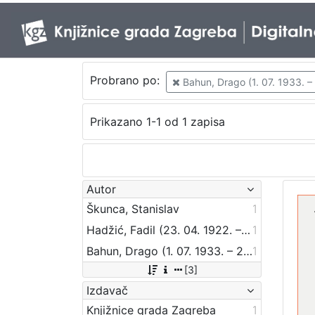
Probrano po:
Bahun, Drago (1. 07. 1933. –
Prikazano 1-1 od 1 zapisa
Autor
Škunca, Stanislav
1
Hadžić, Fadil (23. 04. 1922. – 3. 01. 2011.)
1
Bahun, Drago (1. 07. 1933. – 25. 06. 1993.)
1
[3]
Izdavač
Knjižnice grada Zagreba
1