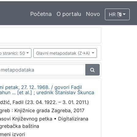
Početna
O portalu
Novo
HR
o stranici: 50
Glavni metapodatak (Z->A)
ni petak, 27. 12. 1968. / govori Fadil
hun ... [et al.] ; urednik Stanislav Škunca
žić, Fadil (23. 04. 1922. – 3. 01. 2011.)
greb : Knjižnice grada Zagreba, 2017
asovi Književnog petka
•
Digitalizirana
grebačka baština
meni izvori