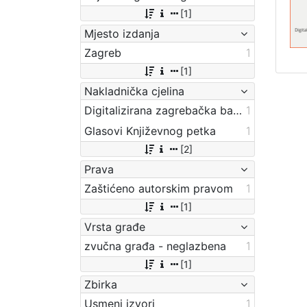
[1]
Mjesto izdanja
Zagreb
1
[1]
Nakladnička cjelina
Digitalizirana zagrebačka baština
1
Glasovi Književnog petka
1
[2]
Prava
Zaštićeno autorskim pravom
1
[1]
Vrsta građe
zvučna građa - neglazbena
1
[1]
Zbirka
Usmeni izvori
1