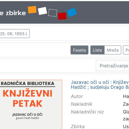
 25. 06. 1993.)
Faseta
Lista
Mreža
P
Jazavac oči u oči : Književ
Hadžić ; sudjeluju Drago Ba
Autor
Had
Nakladnik
Za
Nakladnički niz
Gl
za
Zbirka
Us