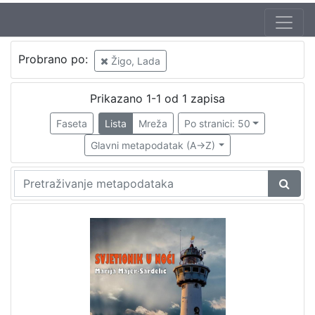
Autor
Probrano po:
Žigo, Lada
Majer-Sardelić, Marija
1
Žigo, Lada
1
Prikazano 1-1 od 1 zapisa
Faseta
Lista
Mreža
Po stranici: 50
Glavni metapodatak (A->Z)
[
2
]
Mjesto
izdanja
Zaprešić
1
[
1