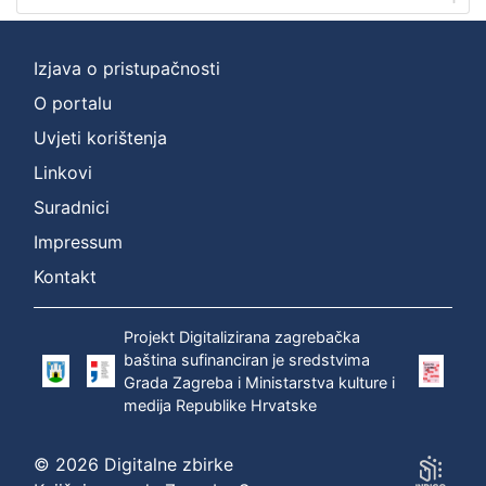
Zbirka
Digitalna zbirka Zaprešića
1
Izjava o pristupačnosti
O portalu
Uvjeti korištenja
[
Linkovi
1
]
Suradnici
Impressum
Kontakt
Projekt Digitalizirana zagrebačka
baština sufinanciran je sredstvima
Grada Zagreba i Ministarstva kulture i
medija Republike Hrvatske
© 2026 Digitalne zbirke