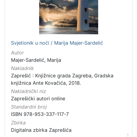
]
Nakladnička
cjelina
Zaprešićki autori online
1
Svjetionik u noći / Marija Majer-Sardelić
Autor
[
Majer-Sardelić, Marija
1
Nakladnik
]
Zaprešić : Knjižnice grada Zagreba, Gradska
Vrsta
knjižnica Ante Kovačića, 2018.
građe
Nakladnički niz
knjiga
1
Zaprešićki autori online
Standardni broj
ISBN 978-953-337-117-7
Zbirka
[
Digitalna zbirka Zaprešića
1
1
]