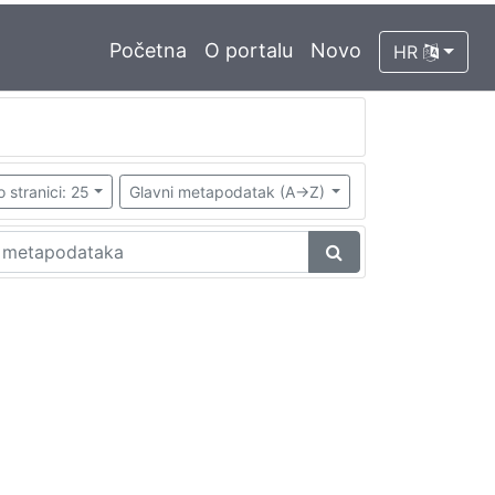
Početna
O portalu
Novo
HR
o stranici: 25
Glavni metapodatak (A->Z)