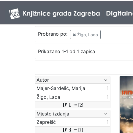
Probrano po:
Žigo, Lada
Prikazano 1-1 od 1 zapisa
Autor
Majer-Sardelić, Marija
1
Žigo, Lada
1
[2]
Mjesto izdanja
Zaprešić
1
[1]