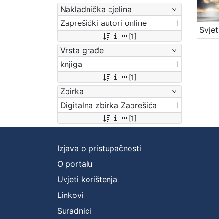
Nakladnička cjelina
Zaprešićki autori online
1
[1]
Vrsta građe
knjiga
1
[1]
Zbirka
Digitalna zbirka Zaprešića
1
[1]
Izjava o pristupačnosti
O portalu
Uvjeti korištenja
Linkovi
Suradnici