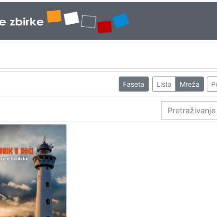
Faseta
Lista
Mreža
P