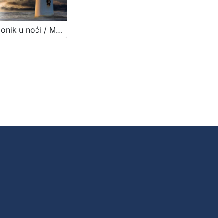
Svjetionik u noći / Marija Majer-Sardelić