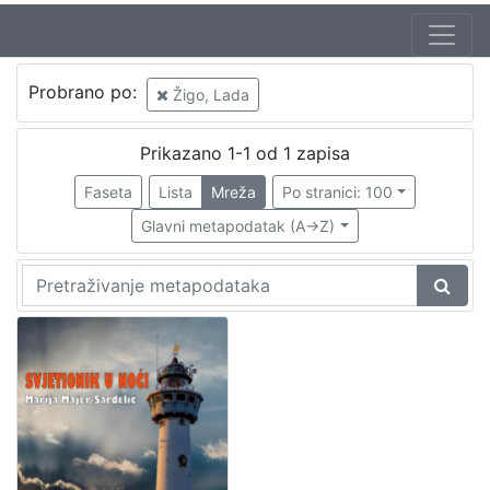
Autor
Probrano po:
Žigo, Lada
Majer-Sardelić, Marija
1
Žigo, Lada
1
Prikazano 1-1 od 1 zapisa
Faseta
Lista
Mreža
Po stranici: 100
Glavni metapodatak (A->Z)
[
2
]
Mjesto
izdanja
Zaprešić
1
[
1