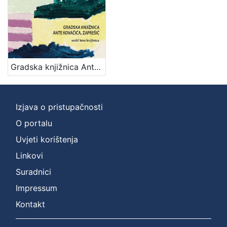
]
Nakladnička
cjelina
Zaprešićka kultura online
1
Gradska knjižnica Ante Kovačića, Zaprešić : vodič kroz knjižnicu / Marija Bartolić i Vlasta Šolc
[
Izjava o pristupačnosti
1
]
O portalu
Vrsta
Uvjeti korištenja
građe
Linkovi
knjiga
1
Suradnici
Impressum
Kontakt
[
1
]