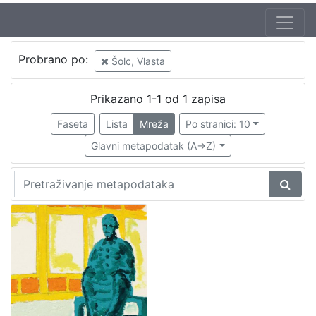
Autor
Probrano po:
Šolc, Vlasta
Bartolić, Marija
1
Šolc, Vlasta
1
Prikazano 1-1 od 1 zapisa
Faseta
Lista
Mreža
Po stranici: 10
Glavni metapodatak (A->Z)
[
2
]
Mjesto
izdanja
Zaprešić
1
[
1