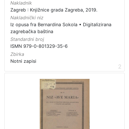
Nakladnik
Zagreb : Knjižnice grada Zagreba, 2019.
Nakladnički niz
[
Iz opusa fra Bernardina Sokola
•
Digitalizirana
1
zagrebačka baština
]
Standardni broj
Zbirka
ISMN 979-0-801329-35-6
Notni zapisi
6
Zbirka
Notni zapisi
2
[
1
]