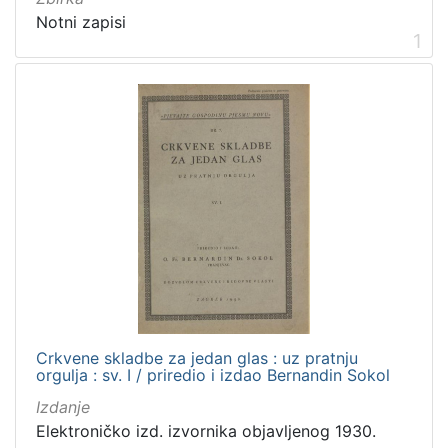
Digitalizirana zagrebačka baština
6
Notni zapisi
Iz opusa fra Bernardina Sokola
5
1
[
2
]
Prava
Javno dobro
5
[
1
]
Crkvene skladbe za jedan glas : uz pratnju
orgulja : sv. I / priredio i izdao Bernandin Sokol
Vrsta
građe
Izdanje
Elektroničko izd. izvornika objavljenog 1930.
notna građa
5