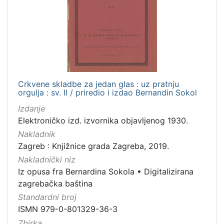
hrvatski
4
[
1
]
Crkvene skladbe za jedan glas : uz pratnju
orgulja : sv. II / priredio i izdao Bernandin Sokol
Mjesto
izdanja
Izdanje
Zagreb
6
Elektroničko izd. izvornika objavljenog 1930.
Nakladnik
Zagreb : Knjižnice grada Zagreba, 2019.
Nakladnički niz
[
Iz opusa fra Bernardina Sokola
•
Digitalizirana
1
zagrebačka baština
]
Standardni broj
Nakladnička
ISMN 979-0-801329-36-3
cjelina
Zbirka