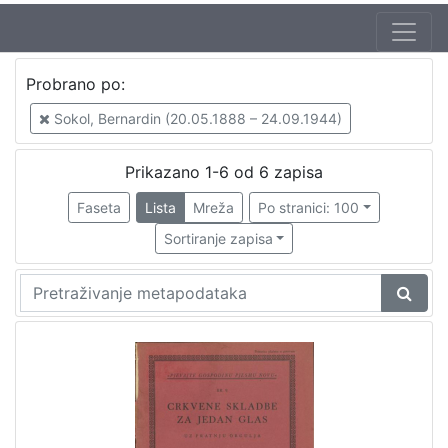
Autor
Probrano po:
Sokol, Bernardin (20.05.1888 – 24.09.1944)
6
Sokol, Bernardin (20.05.1888 – 24.09.1944)
Prikazano 1-6 od 6 zapisa
[
1
Faseta
Lista
Mreža
Po stranici: 100
]
Sortiranje zapisa
Izdavač
Knjižnice grada Zagreba
4
[
1
]
Jezik