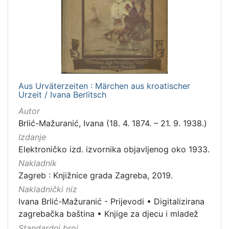
1
]
Jezik
njemački
1
Aus Urväterzeiten : Märchen aus kroatischer
[
Urzeit / Ivana Berlitsch
1
Autor
]
Brlić-Mažuranić, Ivana (18. 4. 1874. – 21. 9. 1938.)
Mjesto
Izdanje
izdanja
Elektroničko izd. izvornika objavljenog oko 1933.
Zagreb
1
Nakladnik
Zagreb : Knjižnice grada Zagreba, 2019.
Nakladnički niz
[
Ivana Brlić-Mažuranić - Prijevodi
•
Digitalizirana
1
zagrebačka baština
•
Knjige za djecu i mladež
]
Standardni broj