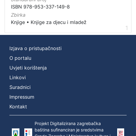
Nakladnička
ISBN 978-953-337-149-8
cjelina
Zbirka
Digitalizirana zagrebačka baština
1
Knjige
•
Knjige za djecu i mladež
1
Knjige za djecu i mladež
1
Ivana Brlić-Mažuranić - Prijevodi
1
Izjava o pristupačnosti
O portalu
[
Uvjeti korištenja
3
Linkovi
]
Prava
Suradnici
Zaštićeno autorskim pravom
1
Impressum
Kontakt
[
Projekt Digitalizirana zagrebačka
1
baština sufinanciran je sredstvima
]