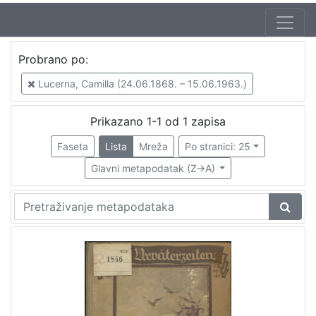
Autor
Probrano po:
Brlić-Mažuranić, Ivana (18. 4. 1874. – 21. 9. 1938.)
1
Lucerna, Camilla (24.06.1868. – 15.06.1963.)
Kirin, Vladimir (31. 5. 1894. – 5. 10. 1963.)
1
Lucerna, Camilla (24.06.1868. – 15.06.1963.)
1
Prikazano 1-1 od 1 zapisa
Faseta
Lista
Mreža
Po stranici: 25
Glavni metapodatak (Z->A)
[
3
]
Izdavač
Knjižnice grada Zagreba
1
[