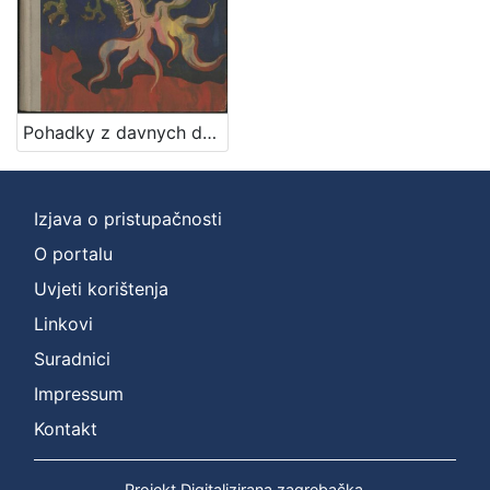
1
]
Jezik
češki
1
Pohadky z davnych dob / Ivana Brlićova - Mažuranićova ; z chorvatštiny preložil Jan Hudec ; ilustroval Emanuel Frinta
[
1
Izjava o pristupačnosti
]
O portalu
Mjesto
Uvjeti korištenja
izdanja
Linkovi
Zagreb
1
Suradnici
Impressum
[
Kontakt
1
]
Projekt Digitalizirana zagrebačka