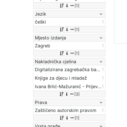
[1]
Jezik
češki
1
[1]
Mjesto izdanja
Zagreb
1
[1]
Nakladnička cjelina
Digitalizirana zagrebačka baština
1
Knjige za djecu i mladež
1
Ivana Brlić-Mažuranić - Prijevodi
1
[3]
Prava
Zaštićeno autorskim pravom
1
[1]
Vrsta građe