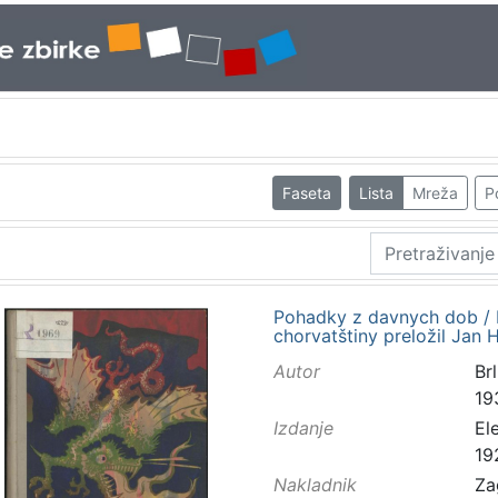
Faseta
Lista
Mreža
P
Pohadky z davnych dob / I
chorvatštiny preložil Jan H
Autor
Brl
19
Izdanje
El
19
Nakladnik
Za