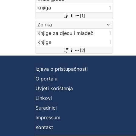
knjiga
1
[1]
Zbirka
Knjige za djecu i mladež
1
Knjige
1
[2]
Izjava o pristupačnosti
O portalu
Uvjeti korištenja
Linkovi
Suradnici
Impressum
Kontakt