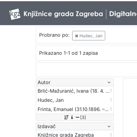
Probrano po:
Hudec, Jan
Prikazano 1-1 od 1 zapisa
Autor
Brlić-Mažuranić, Ivana (18. 4. 1874. – 21. 9. 1938.)
1
Hudec, Jan
1
Frinta, Emanuel (31.10.1896. – 3.2.1970.)
1
[3]
Izdavač
Knjižnice grada Zagreba
1