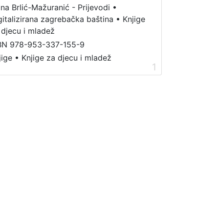
ana Brlić-Mažuranić - Prijevodi
•
gitalizirana zagrebačka baština
•
Knjige
 djecu i mladež
BN 978-953-337-155-9
jige
•
Knjige za djecu i mladež
1