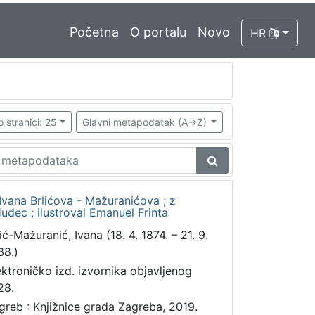
Početna
O portalu
Novo
HR
o stranici: 25
Glavni metapodatak (A->Z)
vana Brlićova - Mažuranićova ; z
udec ; ilustroval Emanuel Frinta
ić-Mažuranić, Ivana (18. 4. 1874. – 21. 9.
38.)
ektroničko izd. izvornika objavljenog
28.
greb : Knjižnice grada Zagreba, 2019.