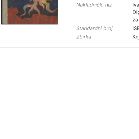
Nakladnički niz
Iv
Di
za
Standardni broj
IS
Zbirka
Kn