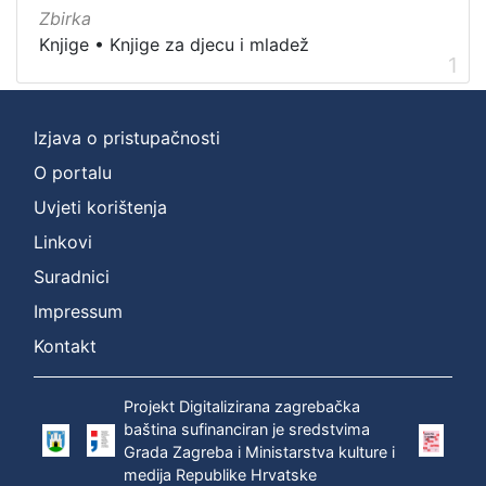
Nakladnička
Zbirka
cjelina
Knjige
•
Knjige za djecu i mladež
1
Digitalizirana zagrebačka baština
1
Knjige za djecu i mladež
1
Ivana Brlić-Mažuranić - Prijevodi
1
Izjava o pristupačnosti
O portalu
Uvjeti korištenja
[
Linkovi
3
Suradnici
]
Prava
Impressum
Zaštićeno autorskim pravom
1
Kontakt
Projekt Digitalizirana zagrebačka
baština sufinanciran je sredstvima
[
Grada Zagreba i Ministarstva kulture i
1
medija Republike Hrvatske
]