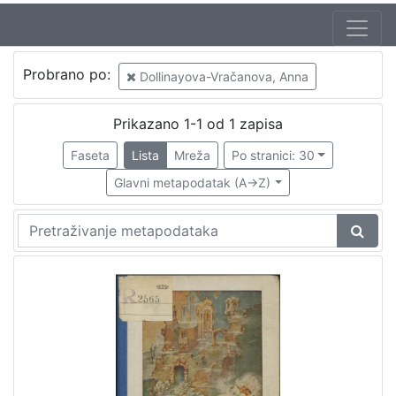
Autor
Probrano po:
Dollinayova-Vračanova, Anna
Brlić-Mažuranić, Ivana (18. 4. 1874. – 21. 9. 1938.)
1
Kirin, Vladimir (31. 5. 1894. – 5. 10. 1963.)
1
Prikazano 1-1 od 1 zapisa
Dollinayova-Vračanova, Anna
1
Faseta
Lista
Mreža
Po stranici: 30
Glavni metapodatak (A->Z)
[
3
]
Izdavač
Knjižnice grada Zagreba
1
[