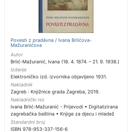
1
]
Jezik
slovački
1
Povesti z pradávna / Ivana Brlićova-
Mažuranićova
[
Autor
1
Brlić-Mažuranić, Ivana (18. 4. 1874. – 21. 9. 1938.)
]
Izdanje
Mjesto
Elektroničko izd. izvornika objavljeno 1931.
izdanja
Nakladnik
Zagreb
1
Zagreb : Knjižnice grada Zagreba, 2019.
Nakladnički niz
Ivana Brlić-Mažuranić - Prijevodi
•
Digitalizirana
zagrebačka baština
•
Knjige za djecu i mladež
[
1
Standardni broj
]
ISBN 978-953-337-156-6