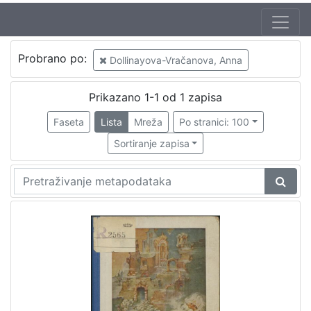
Autor
Probrano po:
Dollinayova-Vračanova, Anna
Brlić-Mažuranić, Ivana (18. 4. 1874. – 21. 9. 1938.)
1
Kirin, Vladimir (31. 5. 1894. – 5. 10. 1963.)
1
Prikazano 1-1 od 1 zapisa
Dollinayova-Vračanova, Anna
1
Faseta
Lista
Mreža
Po stranici: 100
Sortiranje zapisa
[
3
]
Izdavač
Knjižnice grada Zagreba
1
[