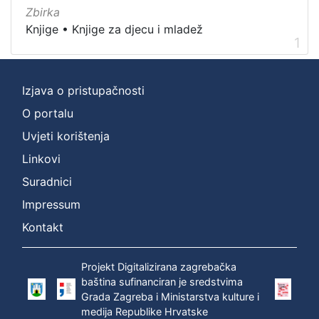
Nakladnička
Zbirka
cjelina
Knjige
•
Knjige za djecu i mladež
1
Digitalizirana zagrebačka baština
1
Knjige za djecu i mladež
1
Ivana Brlić-Mažuranić - Prijevodi
1
Izjava o pristupačnosti
O portalu
Uvjeti korištenja
[
Linkovi
3
Suradnici
]
Prava
Impressum
Zaštićeno autorskim pravom
1
Kontakt
Projekt Digitalizirana zagrebačka
baština sufinanciran je sredstvima
[
Grada Zagreba i Ministarstva kulture i
1
medija Republike Hrvatske
]