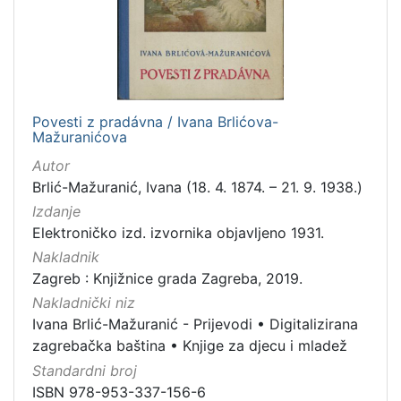
1
]
Jezik
slovački
1
Povesti z pradávna / Ivana Brlićova-
Mažuranićova
[
Autor
1
Brlić-Mažuranić, Ivana (18. 4. 1874. – 21. 9. 1938.)
]
Izdanje
Mjesto
Elektroničko izd. izvornika objavljeno 1931.
izdanja
Nakladnik
Zagreb
1
Zagreb : Knjižnice grada Zagreba, 2019.
Nakladnički niz
Ivana Brlić-Mažuranić - Prijevodi
•
Digitalizirana
zagrebačka baština
•
Knjige za djecu i mladež
[
1
Standardni broj
]
ISBN 978-953-337-156-6