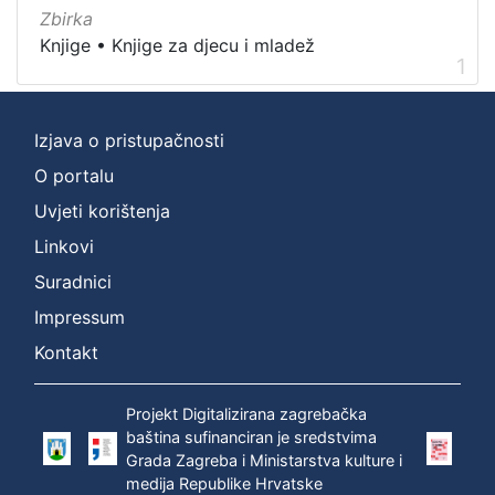
Nakladnička
Zbirka
cjelina
Knjige
•
Knjige za djecu i mladež
1
Digitalizirana zagrebačka baština
1
Knjige za djecu i mladež
1
Ivana Brlić-Mažuranić - Prijevodi
1
Izjava o pristupačnosti
O portalu
Uvjeti korištenja
[
Linkovi
3
Suradnici
]
Prava
Impressum
Zaštićeno autorskim pravom
1
Kontakt
Projekt Digitalizirana zagrebačka
baština sufinanciran je sredstvima
[
Grada Zagreba i Ministarstva kulture i
1
medija Republike Hrvatske
]