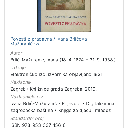
1
]
Jezik
slovački
1
Povesti z pradávna / Ivana Brlićova-
Mažuranićova
[
Autor
1
Brlić-Mažuranić, Ivana (18. 4. 1874. – 21. 9. 1938.)
]
Izdanje
Mjesto
Elektroničko izd. izvornika objavljeno 1931.
izdanja
Nakladnik
Zagreb
1
Zagreb : Knjižnice grada Zagreba, 2019.
Nakladnički niz
Ivana Brlić-Mažuranić - Prijevodi
•
Digitalizirana
zagrebačka baština
•
Knjige za djecu i mladež
[
1
Standardni broj
]
ISBN 978-953-337-156-6