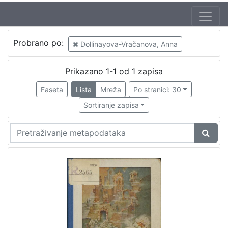
Autor
Probrano po:
Dollinayova-Vračanova, Anna
Brlić-Mažuranić, Ivana (18. 4. 1874. – 21. 9. 1938.)
1
Kirin, Vladimir (31. 5. 1894. – 5. 10. 1963.)
1
Prikazano 1-1 od 1 zapisa
Dollinayova-Vračanova, Anna
1
Faseta
Lista
Mreža
Po stranici: 30
Sortiranje zapisa
[
3
]
Izdavač
Knjižnice grada Zagreba
1
[