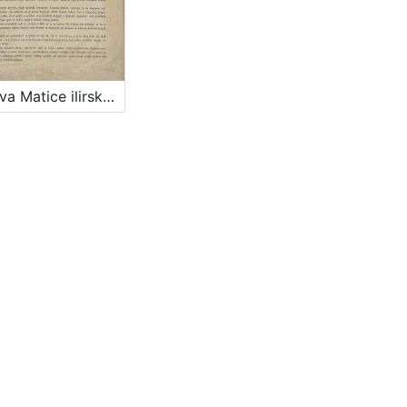
Osnova Matice ilirske / od ravniteljstva družtva čitaonice ilirske zagrebačke