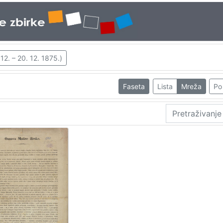
12. – 20. 12. 1875.)
Faseta
Lista
Mreža
Po 