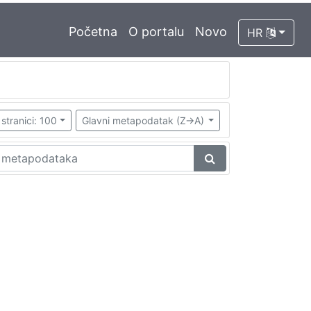
Početna
O portalu
Novo
HR
stranici: 100
Glavni metapodatak (Z->A)