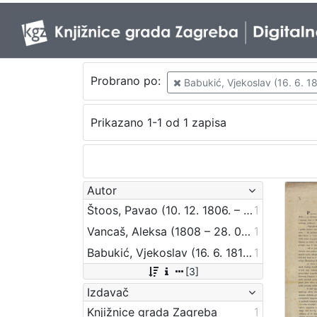
Probrano po:
Babukić, Vjekoslav (16. 6. 18
Prikazano 1-1 od 1 zapisa
Autor
Štoos, Pavao (10. 12. 1806. – 30. 3. 1862.)
1
Vancaš, Aleksa (1808 – 28. 04. 1884)
1
Babukić, Vjekoslav (16. 6. 1812. – 20. 12. 1875.)
1
[3]
Izdavač
Knjižnice grada Zagreba
1