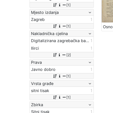
[1]
Mjesto izdanja
Zagreb
1
[1]
Nakladnička cjelina
Digitalizirana zagrebačka baština
1
Ilirci
1
[2]
Prava
Javno dobro
1
[1]
Vrsta građe
sitni tisak
1
[1]
Zbirka
Sitni tisak
1