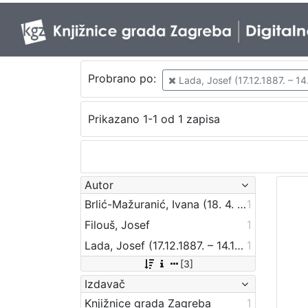
Probrano po:
Lada, Josef (17.12.1887. – 14
Prikazano 1-1 od 1 zapisa
Autor
Brlić-Mažuranić, Ivana (18. 4. 1874. – 21. 9. 1938.)
1
Filouš, Josef
1
Lada, Josef (17.12.1887. – 14.12.1957.)
1
[3]
Izdavač
Knjižnice grada Zagreba
1