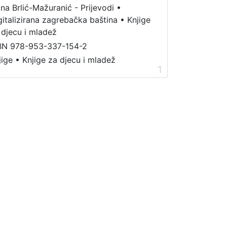
ana Brlić-Mažuranić - Prijevodi
•
gitalizirana zagrebačka baština
•
Knjige
 djecu i mladež
BN 978-953-337-154-2
jige
•
Knjige za djecu i mladež
1