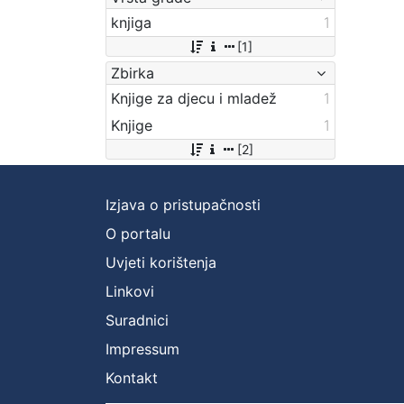
knjiga
1
[1]
Zbirka
Knjige za djecu i mladež
1
Knjige
1
[2]
Izjava o pristupačnosti
O portalu
Uvjeti korištenja
Linkovi
Suradnici
Impressum
Kontakt