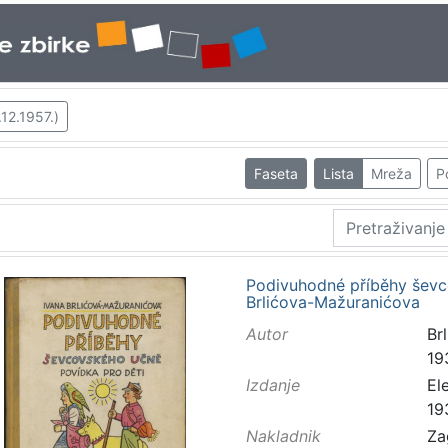
.12.1957.)
Faseta
Lista
Mreža
P
Podivuhodné příběhy ševco
Brlićova-Mažuranićova
Autor
Brl
19
Izdanje
El
19
Nakladnik
Za