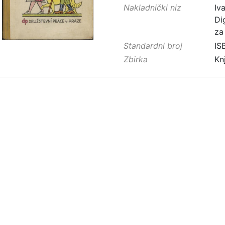
Nakladnički niz
Iv
Di
za
Standardni broj
IS
Zbirka
Kn