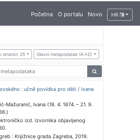
Početna
O portalu
Novo
HR
o stranici: 25
Glavni metapodatak (A->Z)
vského : učně povídka pro děti / Ivana
ić-Mažuranić, Ivana (18. 4. 1874. – 21. 9.
38.)
ektroničko izd. izvornika objavljenog
30.
greb : Knjižnice grada Zagreba, 2019.