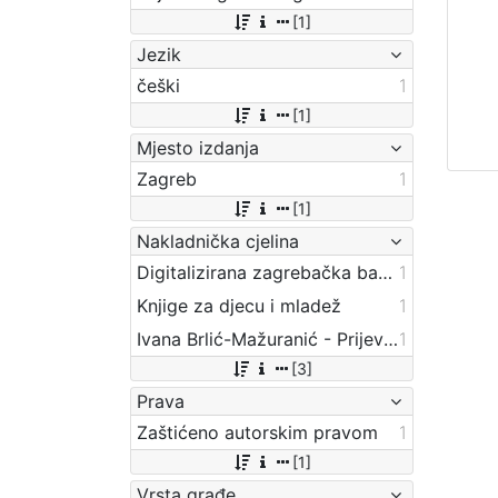
[1]
Jezik
češki
1
[1]
Mjesto izdanja
Zagreb
1
[1]
Nakladnička cjelina
Digitalizirana zagrebačka baština
1
Knjige za djecu i mladež
1
Ivana Brlić-Mažuranić - Prijevodi
1
[3]
Prava
Zaštićeno autorskim pravom
1
[1]
Vrsta građe